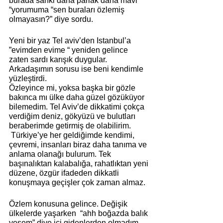
burada sanki daha parlak daha mavi 
“yorumuma “sen buraları özlemiş  
olmayasın?” diye sordu. 
Yeni bir yaz Tel aviv’den Istanbul’a  
”evimden evime “ yeniden gelince 
zaten sardı karışık duygular. 
Arkadaşımın sorusu ise beni kendimle 
yüzleştirdi.
Özleyince mi, yoksa başka bir gözle 
bakınca mı ülke daha güzel gözüküyor 
bilemedim. Tel Aviv’de dikkatimi çokça 
verdiğim deniz, gökyüzü ve bulutları 
beraberimde getirmiş de olabilirim.
 Türkiye’ye her geldiğimde kendimi, 
çevremi, insanları biraz daha tanıma ve 
anlama olanağı bulurum. Tek 
başınalıktan kalabalığa, rahatlıktan yeni 
düzene, özgür ifadeden dikkatli 
konuşmaya geçişler çok zaman almaz.
Özlem konusuna gelince. Değişik 
ülkelerde yaşarken  “ahh boğazda balık 
yesem” diye içi gidenlerden olmadım. 