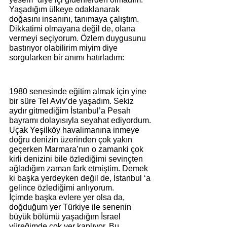
Yaşadığım ülkeye odaklanarak 
doğasını insanını, tanımaya çalıştım. 
Dikkatimi olmayana değil de, olana 
vermeyi seçiyorum. Özlem duygusunu 
bastırıyor olabilirim miyim diye 
sorgularken bir anımı hatırladım:
1980 senesinde eğitim almak için yine 
bir süre Tel Aviv’de yaşadım. Sekiz 
aydır gitmediğim İstanbul’a Pesah 
bayramı dolayısıyla seyahat ediyordum. 
Uçak Yeşilköy havalimanına inmeye 
doğru denizin üzerinden çok yakın 
geçerken Marmara’nın o zamanki çok 
kirli denizini bile özlediğimi sevinçten 
ağladığım zaman fark etmiştim. Demek 
ki başka yerdeyken değil de, İstanbul ‘a 
gelince özlediğimi anlıyorum.
İçimde başka evlere yer olsa da, 
doğduğum yer Türkiye ile senenin 
büyük bölümü yaşadığım İsrael 
yüreğimde çok yer kaplıyor. Bu 