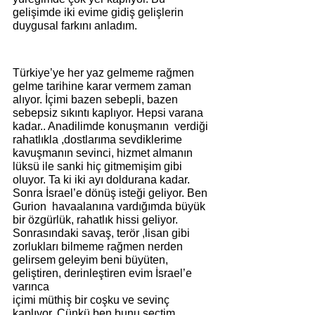
gelişimde iki evime gidiş gelişlerin 
duygusal farkını anladım.
Türkiye’ye her yaz gelmeme rağmen 
gelme tarihine karar vermem zaman 
alıyor. İçimi bazen sebepli, bazen 
sebepsiz sıkıntı kaplıyor. Hepsi varana 
kadar.. Anadilimde konuşmanın  verdiği 
rahatlıkla ,dostlarıma sevdiklerime  
kavuşmanın sevinci, hizmet almanın 
lüksü ile sanki hiç gitmemişim gibi  
oluyor. Ta ki iki ayı doldurana kadar. 
Sonra İsrael’e dönüş isteği geliyor. Ben 
Gurion  havaalanına vardığımda büyük 
bir özgürlük, rahatlık hissi geliyor. 
Sonrasındaki savaş, terör ,lisan gibi  
zorlukları bilmeme rağmen nerden 
gelirsem geleyim beni büyüten, 
geliştiren, derinleştiren evim İsrael’e 
varınca 
içimi müthiş bir coşku ve sevinç 
kaplıyor. Çünkü ben bunu seçtim.