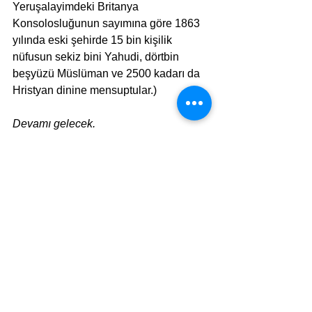
Yeruşalayimdeki Britanya 
Konsolosluğunun sayımına göre 1863 
yılında eski şehirde 15 bin kişilik 
nüfusun sekiz bini Yahudi, dörtbin 
beşyüzü Müslüman ve 2500 kadarı da 
Hristyan dinine mensuptular.)
Devamı gelecek.
·      Bu yazı dizisinin başlığı Doron 
Spielman’ın aynı başlığı taşıyan 
kitabından alınmıştır.
Kitabı Nereden Alabilirsiniz?
Kitabın resmi satış sayfası:
When the Stones Speak 
– Amazon Satış Sayfası