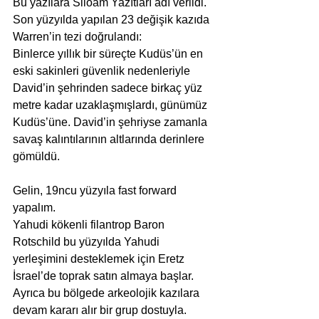
Bu yazılara Siloam Yazıtları adı verildi. 
Son yüzyılda yapılan 23 değişik kazıda 
Warren’in tezi doğrulandı:
Binlerce yıllık bir süreçte Kudüs’ün en 
eski sakinleri güvenlik nedenleriyle 
David’in şehrinden sadece birkaç yüz 
metre kadar uzaklaşmışlardı, günümüz 
Kudüs’üne. David’in şehriyse zamanla 
savaş kalıntılarının altlarında derinlere 
gömüldü.
Gelin, 19ncu yüzyıla fast forward 
yapalım.
Yahudi kökenli filantrop Baron 
Rotschild bu yüzyılda Yahudi 
yerleşimini desteklemek için Eretz 
İsrael’de toprak satın almaya başlar. 
Ayrıca bu bölgede arkeolojik kazılara 
devam kararı alır bir grup dostuyla.