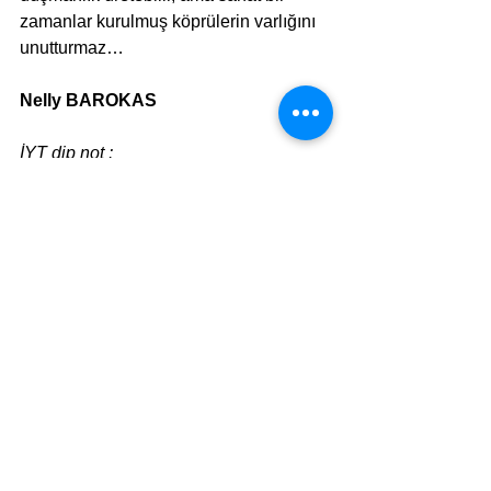
zamanlar kurulmuş köprülerin varlığını 
unutturmaz…
Nelly BAROKAS
İYT dip not :
İfade edilen görüşler İYT web portalının 
editöryal politikasını yansıtmayabilir.
Yazarların düşünceleri sadece 
kendilerini bağlar.
Bir önceki yazımı okudunuz mu?
İsrael’i protesto mu, Yahudi kültürünü dışlamak mı?