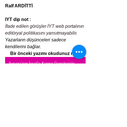
Ralf ARDİTTİ
IYT dip not :
İfade edilen görüşler İYT web portalının 
editöryal politikasını yansıtmayabilir.
Yazarların düşünceleri sadece 
kendilerini bağlar.
Bir önceki yazımı okudunuz mu?
Avrupa’nın İsrail’e Kızgın Gençlerinin Gelecekleri Tehlikede mi?
Bağış/Donation/תרומה