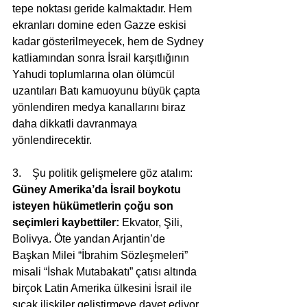
tepe noktası geride kalmaktadır. Hem 
ekranları domine eden Gazze eskisi 
kadar gösterilmeyecek, hem de Sydney 
katliamından sonra İsrail karşıtlığının 
Yahudi toplumlarına olan ölümcül 
uzantıları Batı kamuoyunu büyük çapta 
yönlendiren medya kanallarını biraz 
daha dikkatli davranmaya 
yönlendirecektir.
3.    Şu politik gelişmelere göz atalım: 
Güney Amerika’da İsrail boykotu 
isteyen hükümetlerin çoğu son 
seçimleri kaybettiler:
 Ekvator, Şili, 
Bolivya. Öte yandan Arjantin’de 
Başkan Milei “İbrahim Sözleşmeleri” 
misali “İshak Mutabakatı” çatısı altında 
birçok Latin Amerika ülkesini İsrail ile 
sıcak ilişkiler geliştirmeye davet ediyor.