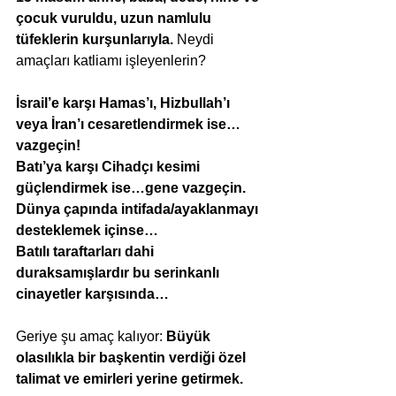
çocuk vuruldu, uzun namlulu 
tüfeklerin kurşunlarıyla.
 Neydi 
amaçları katliamı işleyenlerin?
İsrail’e karşı Hamas’ı, Hizbullah’ı 
veya İran’ı cesaretlendirmek ise…
vazgeçin!
Batı’ya karşı Cihadçı kesimi 
güçlendirmek ise…gene vazgeçin.
Dünya çapında intifada/ayaklanmayı 
desteklemek içinse…
Batılı taraftarları dahi 
duraksamışlardır bu serinkanlı 
cinayetler karşısında…
Geriye şu amaç kalıyor: 
Büyük 
olasılıkla bir başkentin verdiği özel 
talimat ve emirleri yerine getirmek.