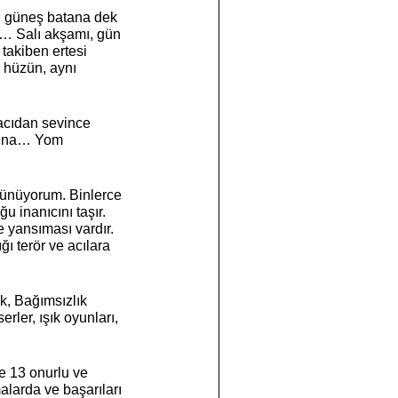
 güneş batana dek 
z… Salı akşamı, gün 
takiben ertesi 
ı hüzün, aynı 
acıdan sevince 
sına… Yom 
şünüyorum. Binlerce 
 inanıcını taşır. 
 yansıması vardır. 
ı terör ve acılara 
, Bağımsızlık 
rler, ışık oyunları, 
e 13 onurlu ve 
alarda ve başarıları 