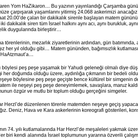
ibaren Yom HaZikaron… Bu yazının yayınlandığı Çarşamba günü
üze çarpışarak yaşamlarını yitirmiş 24.068 askerimizi anacağı
aat 20.00’de çalan bir dakikalık sirenle başlayan matem gününü 
ki dakikalık siren tüm İsrael halkını aynı acı, aynı burukluk, ayn
lik duygularında birleştirir… 
törenlerinin, mezarlık ziyaretlerinin ardından, gün batımında, 
ız her yıl olduğu gibi… Matem gününden, bağımsızlık kutlama
 HaAtzmaut’a… 
yu böylesi peş peşe yaşamak bir Yahudi geleneği olmalı diye dü
ği her doğumda olduğu üzere, aydınlığa çıkmanın bir bedeli olduğu
eye böylesine peş peşe geçişte bence kültürel bir simgenin de
matem ile neşeyi peş peşe deneyimlemek, savaşlara, maruz kaldığ
unun özgür ve mutlu bir toplum olduğu gerçeğini simgeler.
r Herzl’de düzenlenen törenle matemden neşeye geçiş yapacak
z. Deniz, Hava ve Kara askerlerinin koreografi gösterileri, konse
nın 74. yılı kutlamalarında Har Herzl’de meşaleleri yakmak üzer
 Her biri kendi alanında İsrael toplumunun yararına özverili çalışm