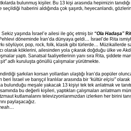
tkılarda bulunmuş kişiler. Bu 13 kişi arasında hepimizin tanıdığ
e seçildiği haberini aldığında çok şaşırdı, heyecanlandı, gözler
kiz yaşında İsrael’e ailesi ile göç etmiş bir 
“Ola Hadaşa”
 Ri
hlevi döneminde İran’da dünyaya geldi… İsrael’de Rita ismiyle 
ı söylüyor, pop, rock, folk, klasik gibi türlerde… Müzikallerde s
cı olarak köklerini, ailesinden yola çıkarak doğduğu ülke ve Akde
lışmalar yaptı. Sanatsal faaliyetlerinin yanı sıra Rita, şiddete ma
it”
 adlı kuruluşta gönüllü çalışmalar yürütmekte.
dirdiği şarkıları korsan yollardan ulaştığı İran’da popüler olunc
eri İsrael ve barışçıl İranlılar arasında bir 
“kültür elçisi”
 olarak
da bulunduğu meşale yakacak 13 kişiyi tek tek anlatmak ve tanı
apsamında bu değerli kişileri, yaptıkları çalışmaları anlatmam mü
maut kutlamalarını televizyonlarımızdan izlerken her birini ta
ını paylaşacağız.
ameah…