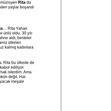
ı müzisyen 
Rita 
da 
inden yaşlar boşandı 
ta
… Rita Yahan 
ünlü oldu. 30 yılı 
ahne aldı, besteler 
niz ülkeleri 
ruz kalmış kadınlara 
a, Rita bu ülkede de 
 kabul ediliyor.
tmak isterdim. Ama 
mkün değil. Har 
nıyacak meşale 