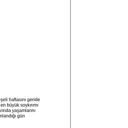
li haftasını geride 
n en büyük soykırımı 
arında yaşamlarını 
ınlandığı gün 