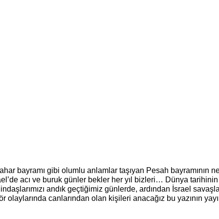
har bayramı gibi olumlu anlamlar taşıyan Pesah bayramının neşe
ael’de acı ve buruk günler bekler her yıl bizleri… Dünya tarihini
indaşlarımızı andık geçtiğimiz günlerde, ardından İsrael savaşl
erör olaylarında canlarından olan kişileri anacağız bu yazının yay