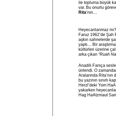
ile topluma büyük ka
var. Bu onurlu görev
Rita
’nın… 
Heyecanlanmaz mı? Se
Faruz 1962’de Şah Pe
aşkın sahnelerde şark
yaptı… Bir araştırma
kültürleri üzerine ça
arka çıkan 
“Ruah Naş
Anadili Farsça seslen
ünlendi. O zamandan b
Aralarında Rita’nın 
bu yazının sınırlı k
Herzl’deki Yom HaAtz
yakarken heyecanlar
Hag HaAtzmaut S