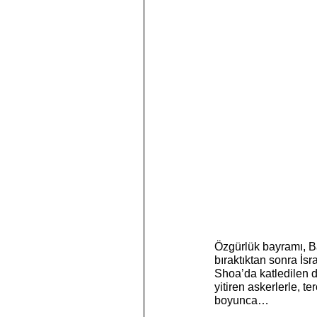
Özgürlük bayramı, Ba
bıraktıktan sonra İsr
Shoa’da katledilen d
yitiren askerlerle, t
boyunca…