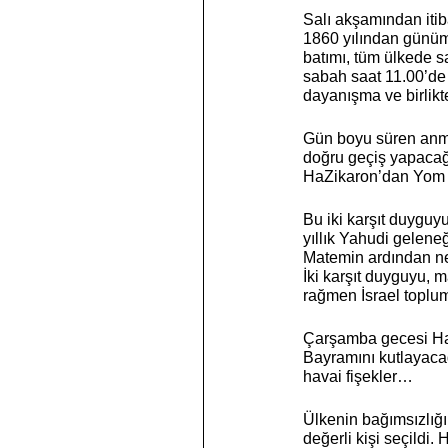
Salı akşamından it
1860 yılından günüm
batımı, tüm ülkede s
sabah saat 11.00’de i
dayanışma ve birlikte
Gün boyu süren anma 
doğru geçiş yapacağ
HaZikaron’dan Yom
Bu iki karşıt duygu
yıllık Yahudi gelene
Matemin ardından neş
İki karşıt duyguyu, 
rağmen İsrael toplum
Çarşamba gecesi Ha
Bayramını kutlayacağı
havai fişekler… 
Ülkenin bağımsızlığı
değerli kişi seçildi.