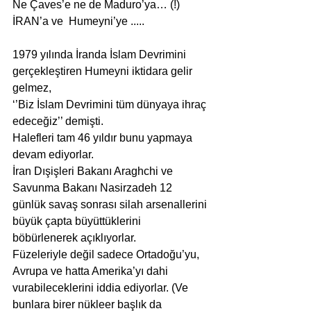
Ne Çaves’e ne de Maduro’ya… (!)
İRAN’a ve  Humeyni’ye .....
1979 yılında İranda İslam Devrimini 
gerçekleştiren Humeyni iktidara gelir 
gelmez,
‘’Biz İslam Devrimini tüm dünyaya ihraç 
edeceğiz’’ demişti.
Halefleri tam 46 yıldır bunu yapmaya 
devam ediyorlar.
İran Dışişleri Bakanı Araghchi ve 
Savunma Bakanı Nasirzadeh 12 
günlük savaş sonrası silah arsenallerini 
büyük çapta büyüttüklerini 
böbürlenerek açıklıyorlar.
Füzeleriyle değil sadece Ortadoğu’yu, 
Avrupa ve hatta Amerika’yı dahi 
vurabileceklerini iddia ediyorlar. (Ve 
bunlara birer nükleer başlık da 