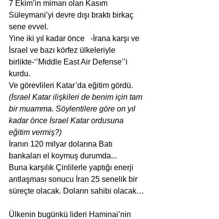
7 Ekim’in mimarı olan Kasım 
Süleymani’yi devre dışı braktı birkaç 
sene evvel.
Yine iki yıl kadar önce   -İrana karşı ve 
İsrael ve bazı körfez ülkeleriyle 
birlikte-‘’Middle East Air Defense’’i 
kurdu.
Ve görevlileri Katar’da eğitim gördü.
(İsrael Katar ilişkileri de benim için tam 
bir muamma. Söylentilere göre on yıl 
kadar önce İsrael Katar ordusuna 
eğitim vermiş?)
İranın 120 milyar dolarına Batı 
bankaları el koymuş durumda...
Buna karşılık Çinlilerle yaptığı enerji 
antlaşması sonucu İran 25 senelik bir 
süreçte olacak. Doların sahibi olacak…
Ülkenin bugünkü lideri Haminai’nin 