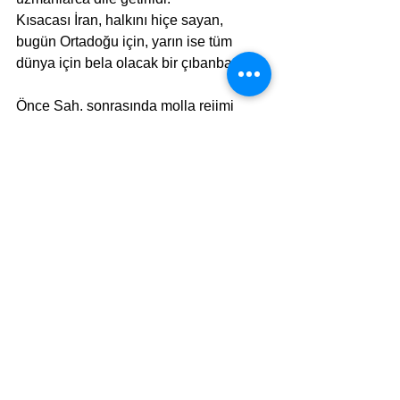
Kısacası İran, halkını hiçe sayan, 
bugün Ortadoğu için, yarın ise tüm 
dünya için bela olacak bir çıbanbaşı...
Önce Şah, sonrasında molla rejimi 
koca Pers İmparatorluğu’nu ne hale 
getirdi.
Yazık.......
Bondi  CHAKIM
Bir önceki yazımı okudunuz mu?
Karpuz Devrimi ve Mamdani