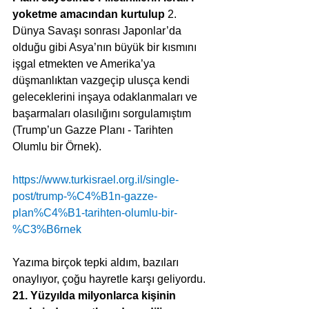
yoketme amacından kurtulup
 2. 
Dünya Savaşı sonrası Japonlar’da 
olduğu gibi Asya’nın büyük bir kısmını 
işgal etmekten ve Amerika’ya 
düşmanlıktan vazgeçip ulusça kendi 
geleceklerini inşaya odaklanmaları ve 
başarmaları olasılığını sorgulamıştım 
(Trump’un Gazze Planı - Tarihten 
Olumlu bir Örnek).
https://www.turkisrael.org.il/single-
post/trump-%C4%B1n-gazze-
plan%C4%B1-tarihten-olumlu-bir-
%C3%B6rnek
Yazıma birçok tepki aldım, bazıları 
onaylıyor, çoğu hayretle karşı geliyordu. 
21. Yüzyılda milyonlarca kişinin 