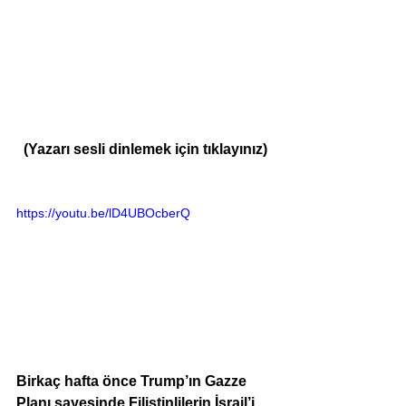
(Yazarı sesli dinlemek için tıklayınız)
https://youtu.be/lD4UBOcberQ
Birkaç hafta önce Trump’ın Gazze 
Planı sayesinde Filistinlilerin İsrail’i 