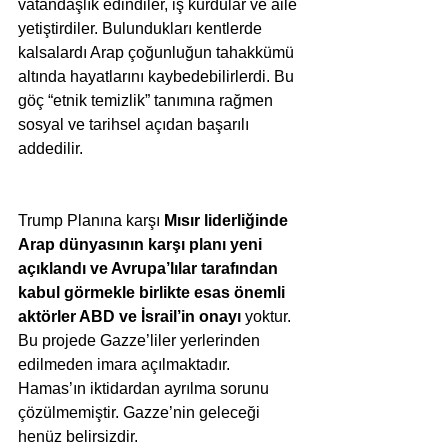
vatandaşlık edindiler, iş kurdular ve aile 
yetiştirdiler. Bulundukları kentlerde 
kalsalardı Arap çoğunluğun tahakkümü 
altında hayatlarını kaybedebilirlerdi. Bu 
göç “etnik temizlik” tanımına rağmen 
sosyal ve tarihsel açıdan başarılı 
addedilir.
Trump Planına karşı 
Mısır liderliğinde 
Arap dünyasının karşı planı yeni 
açıklandı ve Avrupa’lılar tarafından 
kabul görmekle birlikte esas önemli 
aktörler ABD ve İsrail’in onayı
 yoktur. 
Bu projede Gazze’liler yerlerinden 
edilmeden imara açılmaktadır. 
Hamas’ın iktidardan ayrılma sorunu 
çözülmemiştir. Gazze’nin geleceği 
henüz belirsizdir.