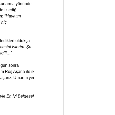
i kurtarma yönünde 
e izlediği 
n;
 “
Hayatım 
 hiç 
ledikleri oldukça 
mesini isterim. Şu 
lgili…”
 gün sonra 
ım Roş Aşana ile iki 
 açarız. Umarım yeni 
yle En İyi Belgesel 