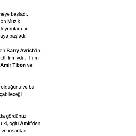
meye başladı. 
sion Müzik 
duyurulara bir 
maya başladı.
en 
Barry Avrich
’in 
 adlı filmiydi… Film 
 
Amir Tibon
 ve 
it olduğunu ve bu 
açabileceği 
 da gördünüz 
 ki, oğlu 
Amir
’den 
ve insanları 