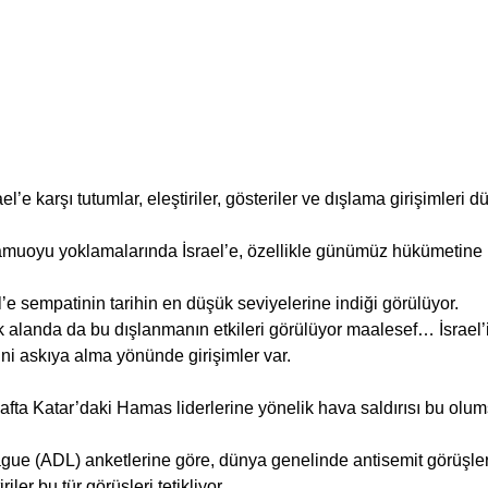
’e karşı tutumlar, eleştiriler, gösteriler ve dışlama girişimleri 
amuoyu yoklamalarında İsrael’e, özellikle günümüz hükümetine 
’e sempatinin tarihin en düşük seviyelerine indiği görülüyor.
 alanda da bu dışlanmanın etkileri görülüyor maalesef… İsrael
ğini askıya alma yönünde girişimler var.
 hafta Katar’daki Hamas liderlerine yönelik hava saldırısı bu olu
ue (ADL) anketlerine göre, dünya genelinde antisemit görüşler 
riler bu tür görüşleri tetikliyor.