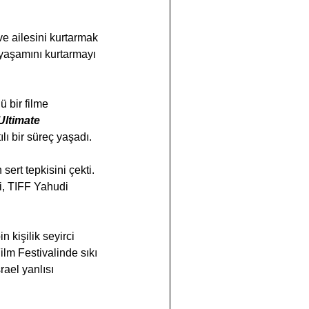
e ailesini kurtarmak 
 yaşamını kurtarmayı 
 bir filme 
ltimate 
lı bir süreç yaşadı.
sert tepkisini çekti. 
i, TIFF Yahudi 
bin kişilik seyirci 
ilm Festivalinde sıkı 
rael yanlısı 