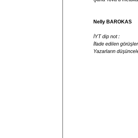
Nelly BAROKAS
İYT dip not :
İfade edilen görüşler
Yazarların düşüncele