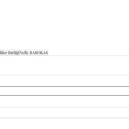
iler Birliği
Nelly BAROKAS