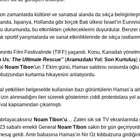
n zamanlarda kültürel ve sanatsal alanda da sıkça belirginleş
anda, İspanya, Hollanda gibi birçok Batı ülkesi İsrael’in Eurovi
ı durumunda, bu etkinlikten çekileceklerini duyurdular. Benzer 
ak sportif yarışmalarda ve sanat etkinliklerinde de sıkça rastlan
oronto Film Festivalinde (TIFF) yaşandı. Konu, Kanadalı yönetm
 Us: The Ultimate Rescue” 
(
Aramızdaki Yol: Son Kurtuluş
)
al 
Noam Tibon’
un 7 Ekim günü, Hamas saldırısı sırasında oğlu
bbutzundan kurtarma hikayesini anlatıyordu.
val yetkilileri belgeselde kullanılan bazı görüntülerin Hamas’a a
 izin alınmadığını ileri sürerek gösterimin ciddi protestolara yol 
tival kapsamından çıkarmıştı.
tırlayacaksınız 
Noam Tibon’u
… Zaten sık sık TV ekranlarında
023 sabahı emekli General 
Noam Tibon 
sakin bir gün geçiriyordu
mesaj geldi. Amir babasına Hamas’ın Nir Oz kibbutzuna girdiğini 