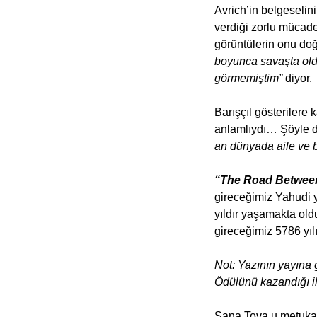
Avrich’in belgeselin
verdiği zorlu mücade
görüntülerin onu do
boyunca savaşta old
görmemiştim”
 diyor.
Barışçıl gösterilere 
anlamlıydı… Şöyle d
an dünyada aile ve bi
“The Road Between
gireceğimiz Yahudi y
yıldır yaşamakta old
gireceğimiz 5786 yılı 
Not: Yazının yayına 
Ödülünü kazandığı il
Şana Tova u metuk