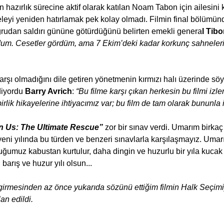
in hazırlık sürecine aktif olarak katılan Noam Tabon için ailesin
leyi yeniden hatırlamak pek kolay olmadı. Filmin final bölümünd
ğrudan saldırı gününe götürdüğünü belirten emekli genera
l Tibo
um. Cesetler gördüm, ama 7 Ekim’deki kadar korkunç sahneleri
karşı olmadığını dile getiren yönetmenin kırmızı halı üzerinde söy
iyordu 
Barry Avrich
: 
“Bu filme karşı çıkan herkesin bu filmi izle
rlik hikayelerine ihtiyacımız var; bu film de tam olarak bununla i
 Us: The Ultimate Rescue” 
zor bir sınav verdi. Umarım birkaç
eni yılında bu türden ve benzeri sınavlarla karşılaşmayız. Umar
uğumuz kabustan kurtulur, daha dingin ve huzurlu bir yıla kucak
barış ve huzur yılı olsun...
girmesinden az önce yukarıda sözünü ettiğim filmin Halk Seçimi
an edildi.
a…