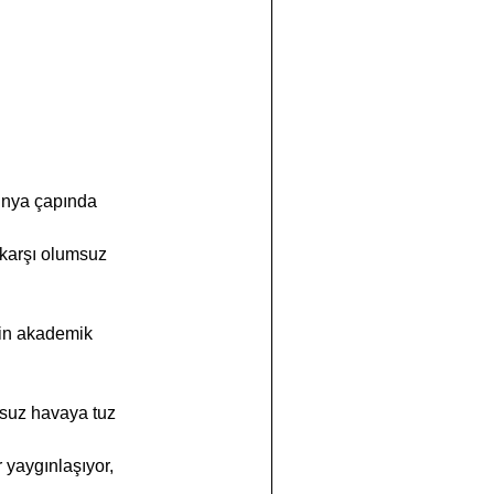
dünya çapında 
karşı olumsuz 
’in akademik 
msuz havaya tuz 
yaygınlaşıyor, 