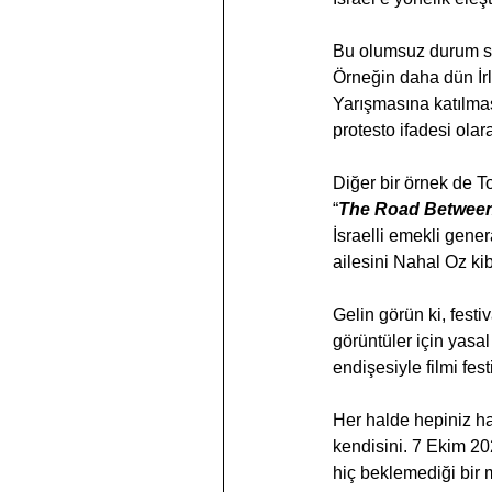
Bu olumsuz durum so
Örneğin daha dün İrl
Yarışmasına katılmas
protesto ifadesi olar
Diğer bir örnek de T
“
The Road Between
İsraelli emekli gener
ailesini Nahal Oz ki
Gelin görün ki, festi
görüntüler için yasal
endişesiyle filmi fes
Her halde hepiniz ha
kendisini. 7 Ekim 2
hiç beklemediği bir 