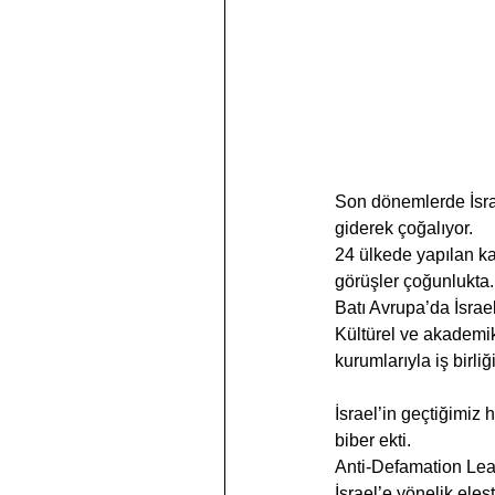
Son dönemlerde İsrael
giderek çoğalıyor.
24 ülkede yapılan k
görüşler çoğunlukta.
Batı Avrupa’da İsrael
Kültürel ve akademik
kurumlarıyla iş birli
İsrael’in geçtiğimiz
biber ekti.
Anti-Defamation Leag
İsrael’e yönelik eleşti