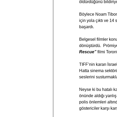
öldürdüğünü bildiriy
Böylece Noam Tibon b
için yola çıktı ve 14
başardı.
Belgesel filmler k
dönüştürdü.  Prömiye
Rescue”
 filmi Toro
TIFF’nin kararı İsrae
Hatta sinema sektörü
seslerini susturmakl
Neyse ki bu hatalı k
önünde aldığı yanlış 
polis önlemleri altınd
göstericiler karşı kar