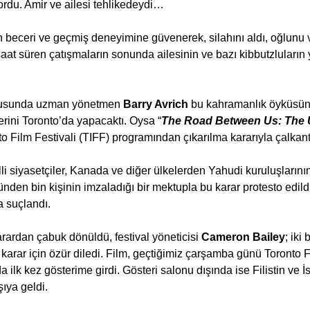
ordu. Amir ve ailesi tehlikedeydi…
eceri ve geçmiş deneyimine güvenerek, silahını aldı, oğlunu v
 saat süren çatışmaların sonunda ailesinin ve bazı kibbutzluların
onusunda uzman yönetmen 
Barry Avrich
 bu kahramanlık öyküsünü
rini Toronto’da yapacaktı. Oysa “
The Road Between Us: The U
nto Film Festivali (TIFF) programından çıkarılma kararıyla çalkantı
lli siyasetçiler, Kanada ve diğer ülkelerden Yahudi kuruluşlarının 
nden bin kişinin imzaladığı bir mektupla bu karar protesto edild
a suçlandı.
arardan çabuk dönüldü, festival yöneticisi 
Cameron Bailey
; iki 
karar için özür diledi. Film, geçtiğimiz çarşamba günü Toronto F
a ilk kez gösterime girdi. Gösteri salonu dışında ise Filistin ve İs
şıya geldi.