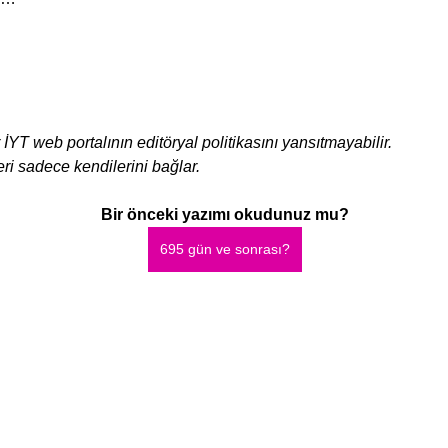
 İYT web portalının editöryal politikasını yansıtmayabilir.
ri sadece kendilerini bağlar.
Bir önceki yazımı okudunuz mu?
695 gün ve sonrası?