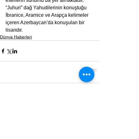
eserlerin sunumu da yer almaktadır. 
“Juhuri” dağ Yahudilerinin konuştuğu 
İbranice, Aramice ve Arapça kelimeler 
içeren Azerbaycan’da konuşulan bir 
lisandır.  
Dünya Haberleri
Yorumlar
Bir yorum yazın...