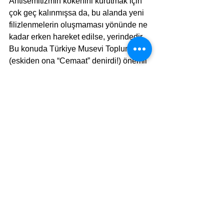
Antisemitizmin kökenini kurutmak için 
çok geç kalınmışsa da, bu alanda yeni 
filizlenmelerin oluşmaması yönünde ne 
kadar erken hareket edilse, yerindedir. 
Bu konuda Türkiye Musevi Toplumu’na 
(eskiden ona “Cemaat” denirdi!) önemli 
görevler düşüyor. Çalışmaları bizzat 
yönlendirmek ve yönetmek bu kurumun 
sorumluluğunda olacak, onun için belki 
ayrı bir birim yaratması 
gerekebilecektir...
Dünya çapındaki siyasi mesajların gün 
geçtikçe popülizme yönelmesiyle, 
sokaktaki halkın bu tür mesajları kendi 
buyruğuna göre algılayarak kimi 
eylemlere geçme olasılığı, en çok 
duygusal dürtülerden doğabilir. İşte bu 