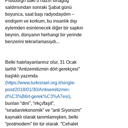
Pittsburgh’daki o hazin sinagog 
saldırısından sonraki Şabat günü 
boyunca, saat başı radyodaydım – 
endişem ve korkum, bu insanlık dışı 
eylemden esinlenecek diğer bir sapkın 
beynin, dünyanın herhangi bir yerinde 
benzerini tekrarlamasıydı...
Belki hatırlayanlarınız olur, 31 Ocak 
tarihli “Antizemitizmin dört gerekçesi” 
başlıklı yazımda 
(https://
www.turkisrael.org.il/single-
post/2018/01/30/Antisemitizmin-
d%C3%B6rt-gerek%C3%A7esi
)
, 
bunları “dini”, “ırkçı/faşit”, 
“sıradan/ekonomik” ve “anti Siyonizm” 
kaynaklı olarak tanımlamışken, belki 
“postmodern” bir tür olarak  “Cehalet 