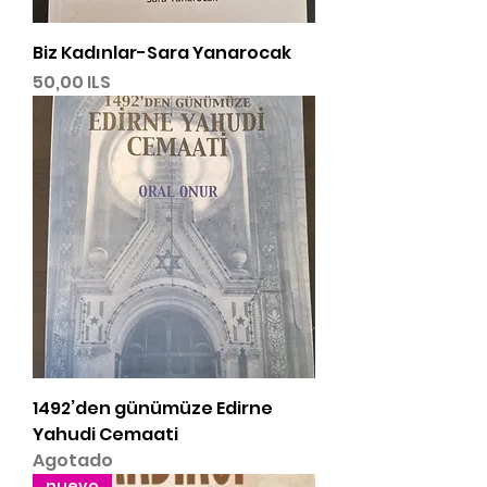
Biz Kadınlar-Sara Yanarocak
Precio
50,00 ILS
1492’den günümüze Edirne
Yahudi Cemaati
Agotado
nuevo