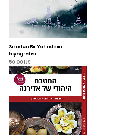
Sıradan Bir Yahudinin
biyografisi
Precio
50,00 ILS