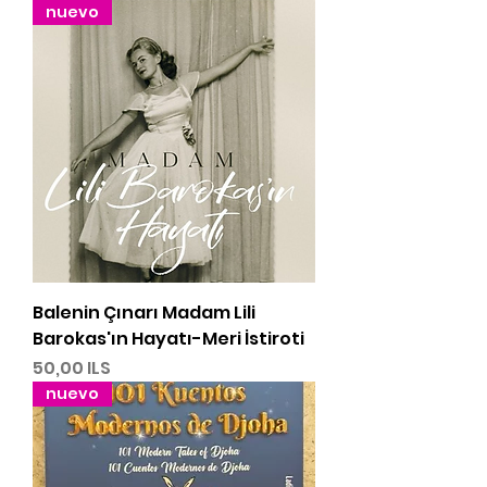
nuevo
Balenin Çınarı Madam Lili
Barokas'ın Hayatı-Meri İstiroti
Precio
50,00 ILS
nuevo