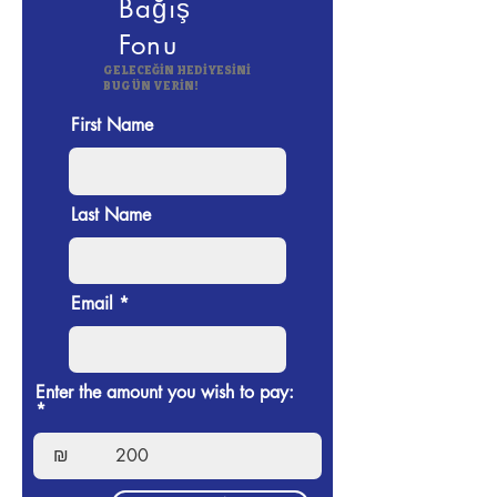
Bağış
Fonu
GELECEĞİN HEDİYESİNİ
BUGÜN VERİN!
First Name
Last Name
Email
Enter the amount you wish to pay:
₪