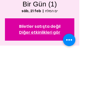
Bir Gün (1)
sáb, 21 feb
  |  
ים המלח
Biletler satışta değil
Diğer etkinlikleri gör
Horario y ubicación
21 feb 2026, 7:00 – 16:00
ים המלח, Lut Gölü
Compartir este evento