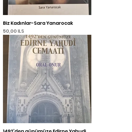
Biz Kadınlar-Sara Yanarocak
Precio
50,00 ILS
1492’den günümüze Edirne Yahudi