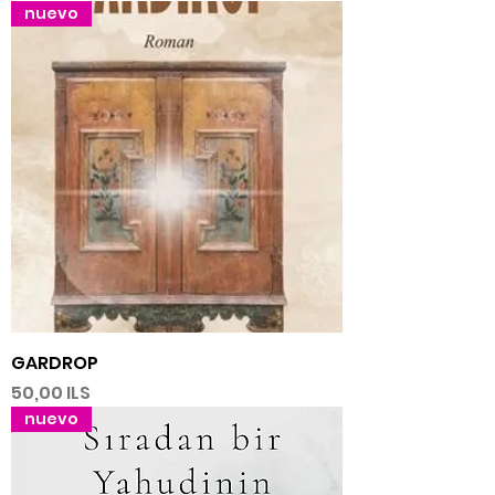
nuevo
GARDROP
Precio
50,00 ILS
nuevo