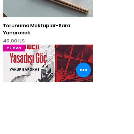
Torunuma Mektuplar-Sara
Yanarocak
Precio
40,00 ILS
nuevo