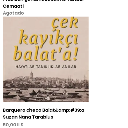
Cemaati
Agotado
Barquero checo Balat&amp;#39;a-
Suzan Nana Tarablus
Precio
50,00 ILS