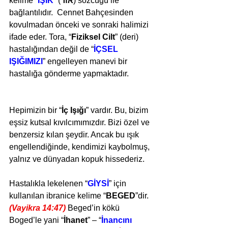
kelime “
IŞIK
” (
אור
) sözcüğü ile 
bağlantılıdır.  Cennet Bahçesinden 
kovulmadan önceki ve sonraki halimizi 
ifade eder. Tora, “
Fiziksel Cilt
” (deri) 
hastalığından değil de “
İÇSEL 
IŞIĞIMIZI
” engelleyen manevi bir 
hastalığa gönderme yapmaktadır.
Hepimizin bir “
İç Işığı
” vardır. Bu, bizim 
eşsiz kutsal kıvılcımımızdır. Bizi özel ve 
benzersiz kılan şeydir. Ancak bu ışık 
engellendiğinde, kendimizi kaybolmuş, 
yalnız ve dünyadan kopuk hissederiz.
Hastalıkla lekelenen “
GİYSİ
” için 
kullanılan ibranice kelime “
BEGED
”dir. 
(Vayikra 14:47) 
Beged’in kökü 
Boged’le yani “
İhanet
” – “
İnancını 