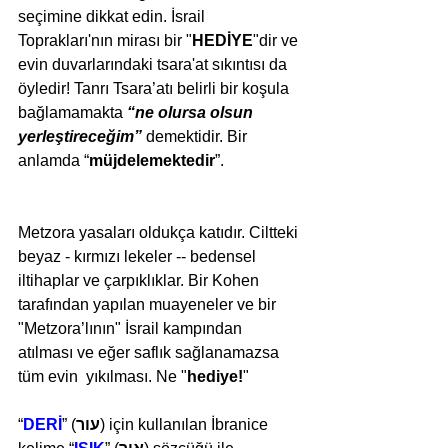
seçimine dikkat edin. İsrail 
Toprakları'nın mirası bir "
HEDİYE
"dir ve 
evin duvarlarındaki tsara'at sıkıntısı da 
öyledir! Tanrı Tsara’atı belirli bir koşula 
bağlamamakta 
“ne olursa olsun 
yerleştireceğim” 
demektidir.
Bir 
anlamda “
müjdelemektedir
”.
Metzora yasaları oldukça katıdır. Ciltteki 
beyaz - kırmızı lekeler -- bedensel 
iltihaplar ve çarpıklıklar. Bir Kohen 
tarafından yapılan muayeneler ve bir 
"Metzora’lının" İsrail kampından 
atılması ve eğer saflık sağlanamazsa 
tüm evin  yıkılması. Ne "
hediye!
" 
“
DERİ
” (
עור
) için kullanılan İbranice 