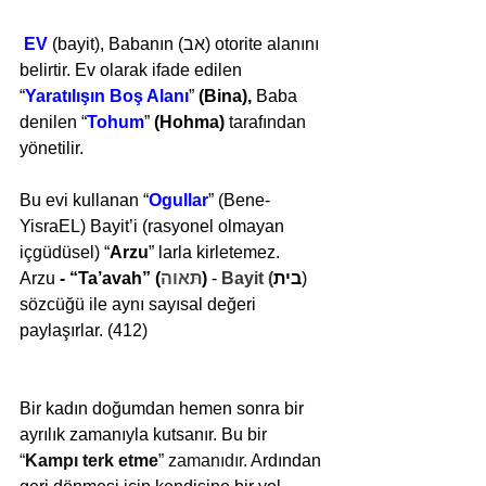
EV
 (bayit), Babanın (אב) otorite alanını 
belirtir. Ev olarak ifade edilen 
“
Yaratılışın Boş Alanı
” 
(Bina),
 Baba 
denilen “
Tohum
” 
(Hohma)
 tarafından 
yönetilir.
Bu evi kullanan “
Ogullar
” (Bene-
YisraEL) Bayit’i 
(rasyonel olmayan 
içgüdüsel) “
Arzu
” larla kirletemez. 
Arzu
 -
“Ta’avah” (
תּאוה
)
 - 
Bayit
(
בית
) 
sözcüğü ile aynı sayısal değeri 
paylaşırlar. (412)
Bir kadın doğumdan hemen sonra bir 
ayrılık zamanıyla kutsanır. Bu bir 
“
Kampı terk etme
” zamanıdır. A
rdından 