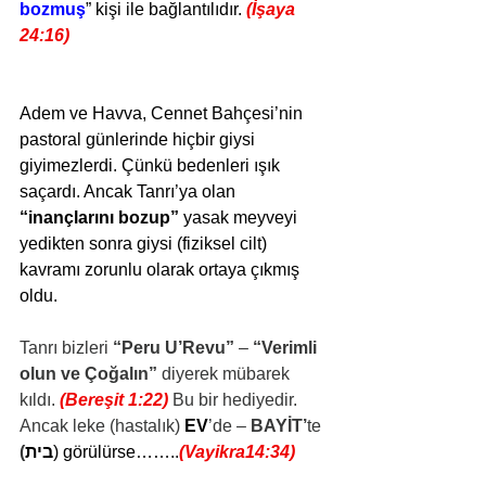
bozmuş
” kişi ile bağlantılıdır. 
(İşaya 
24:16)
Adem ve Havva, Cennet Bahçesi’nin 
pastoral günlerinde hiçbir giysi 
giyimezlerdi. Çünkü bedenleri ışık 
saçardı. Ancak Tanrı’ya olan 
“inançlarını bozup”
 yasak meyveyi 
yedikten sonra giysi (fiziksel cilt) 
kavramı zorunlu olarak ortaya çıkmış 
oldu.
Tanrı bizleri 
“Peru U’Revu”
 – 
“Verimli 
olun ve Çoğalın”
 diyerek mübarek 
kıldı. 
(Bereşit 1:22)
Bu bir hediyedir. 
Ancak leke (hastalık) 
EV
’de – 
BAYİT’
te 
(
בית
) görülürse……..
(Vayikra14:34)