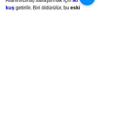
Alanını/Bina) saflaştırmak için 
iki 
kuş
getirilir. Biri öldürülür, bu 
eski 
benliğinizdir
. Diğeri ise yeni bir hayata 
özgürce uçan - 
yeni doğmuş olanın 
benliğini
 ifade etmek üzere açık 
arazide serbest bırakılır.
Dilerim ki, bir Yaratım yolculuğuna 
çıkacağınız zaman o “iç ışığınızı” 
parlatmayı unutmazsınız.
Sevgilerimle -  Shabat Shalom
MOŞE PASENSYA