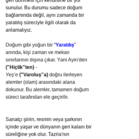
geri dönmesi için kendisine bir yol 
sunulur. Bu durumu sadece doğum 
bağlamında değil, aynı zamanda bir 
yaratılış süreciyle ilgili olarak da 
anlamalıyız.
Doğum gibi yoğun bir “
Yaratılış
” 
anında, kişi zaman ve mekan 
sınırlarının dışına çıkar. Yani Ayin'den 
("Hiçlik"ten)
 - 
Yeş’e
("Varoluş"a)
 doğru ilerleyen 
alemler (olam) arasındaki alana 
dokunur. Bu alemler, tamamen doğum 
süreci tarafından ele geçirilir.
Sanatçı şiirin, resmin veya şarkının 
içinde yaşar ve dünyanın geri kalanı bir 
süreliğine yok olur. Tazria'nın 