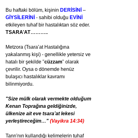
Bu haftaki bölüm, kişinin 
DERİSİNİ
 – 
GİYSİLERİNİ 
- sahibi olduğu 
EVİNİ 
etkileyen tuhaf bir hastalıktan söz eder. 
TSARA’AT………..
Metzora (Tsara’at Hastalığına 
yakalanmış kişi) - genellikle yetersiz ve 
hatalı bir şekilde "
cüzzam
" olarak 
çevrilir. Oysa o dönemde henüz 
bulaşıcı hastalıklar kavramı 
bilinmiyordu.
"Size mülk olarak vermekte olduğum 
Kenan Toprağına geldiğinizde, 
ülkenize ait eve tsara’at lekesi 
yerleştireceğim…" 
(Vayikra 14:34)
Tanrı'nın kullandığı kelimelerin tuhaf 