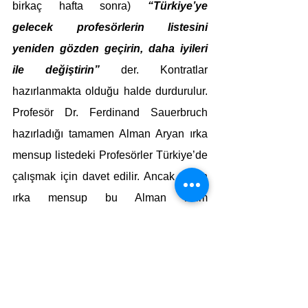
birkaç hafta sonra) 
“Türkiye’ye 
gelecek profesörlerin listesini 
yeniden gözden geçirin, daha iyileri 
ile değiştirin”
 der. Kontratlar 
hazırlanmakta olduğu halde durdurulur. 
Profesör Dr. Ferdinand Sauerbruch 
hazırladığı tamamen Alman Aryan ırka 
mensup listedeki Profesörler Türkiye’de 
çalışmak için davet edilir. Ancak Aryan 
ırka mensup bu Alman bilim 
adamlarından hiçbiri  teklifi kabul 
etmeyince eski listeye dönülür ve 
neredeyse tümü Yahudi pek azı Nazi 
karşıtı Alman profesörler ve yardımcıları 
aileleriyle birlikte yaklaşık (400-500 kişi) 