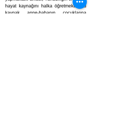
hayat kaynağını halka öğretmektir. Bu 
kaynak, anne-babanın, çocuklarına 
Yahudiliği, tıpkı kendi anne-
babalarından almış oldukları gibi 
aktarması prensibidir. Zira Yahudiliği 
3333 yıl boyunca hiç kopmayan bir 
zincirle, babasının taliti altına girip 
onunla göz göze gelen küçük çocuğa 
kadar ulaştıran, işte bu aktarımdır.
Not: Bu hafta, Or Sameah eğitim 
kurumlarının sitesinden aldığım ve 
bundan yirmi yıl önce İstanbul’da 
sinagoglarda dağıtılan Haftanın 
Peraşası broşüründe yer verdiğim bu 
kısa yazıyı sizlerle paylaşmak istedim.
Etiketler:
İYT- İsrail’deki Türkiyeliler Birliği
yazar