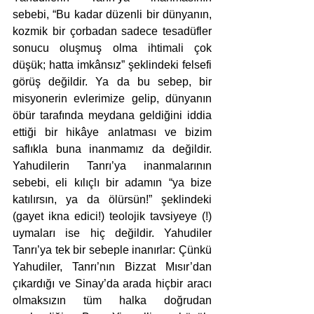
sebebi, “Bu kadar düzenli bir dünyanın, 
kozmik bir çorbadan sadece tesadüfler 
sonucu oluşmuş olma ihtimali çok 
düşük; hatta imkânsız” şeklindeki felsefi 
görüş değildir. Ya da bu sebep, bir 
misyonerin evlerimize gelip, dünyanın 
öbür tarafında meydana geldiğini iddia 
ettiği bir hikâye anlatması ve bizim 
saflıkla buna inanmamız da değildir. 
Yahudilerin Tanrı’ya inanmalarının 
sebebi, eli kılıçlı bir adamın “ya bize 
katılırsın, ya da ölürsün!” şeklindeki 
(gayet ikna edici!) teolojik tavsiyeye (!) 
uymaları ise hiç değildir. Yahudiler 
Tanrı’ya tek bir sebeple inanırlar: Çünkü 
Yahudiler, Tanrı’nın Bizzat Mısır’dan 
çıkardığı ve Sinay’da arada hiçbir aracı 
olmaksızın tüm halka doğrudan 