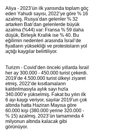
Aliya - 2023’ün ilk yarısında toplam göç 
eden Yahudi sayısı, 2022’ye göre % 16 
azalmış. Rusya’dan gelenler % 32 
artarken Batı’dan gelenlerde büyük 
azalma (%44) var: Fransa % 59 daha 
düşük, Birleşik Krallık ise % 40. Bu 
eğilimin nedenleri arasında İsrail’de 
fiyatların yüksekliği ve protestoların yol 
açtığı kaygılar belirtiliyor.
Turizm - Covid’den önceki yıllarda İsrail 
her ay 300.000 - 450.000 turist çekerdi. 
2019’de 4.500.000 turist ülkeyi ziyaret 
etmiş. 2022’de kısıtlamaların 
kaldırılmasıyla aylık sayı hızla 
340.000’e yükselmiş. Fakat bu yılın ilk 
6 ayı kaygı veriyor, sayılar 2019’un çok 
altında hatta Haziran Mayısa göre 
60.000 kişi (380.000 yerine 320.000 - 
% 15) azalmış. 2023’ün tamamında 4 
milyonun altında kalacak gibi 
görünüyor.