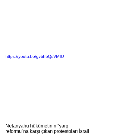
https://youtu.be/gvbhbQsVMIU
Netanyahu hükümetinin “yargı 
reformu”na karşı çıkan protestoları İsrail 