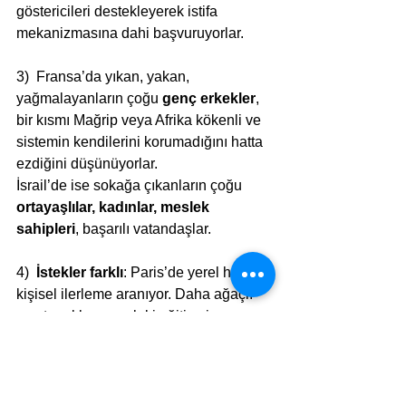
göstericileri destekleyerek istifa 
mekanizmasına dahi başvuruyorlar.
3)  Fransa’da yıkan, yakan, 
yağmalayanların çoğu 
genç erkekler
, 
bir kısmı Mağrip veya Afrika kökenli ve 
sistemin kendilerini korumadığını hatta 
ezdiğini düşünüyorlar.
İsrail’de ise sokağa çıkanların çoğu 
ortayaşlılar, kadınlar, meslek 
sahipleri
, başarılı vatandaşlar.
4)  
İstekler farklı
: Paris’de yerel hatta 
kişisel ilerleme aranıyor. Daha ağaçlı 
semt parkları, mesleki eğitim, işe 
girerken ayırımcılık olmasın, hizmetler 
iyileşsin…
İsrail göstericileri ise sistemin 
değişmesinden kaygı duyuyorlar: 