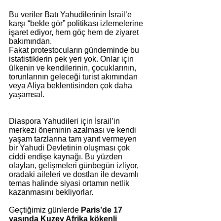
Bu veriler Batı Yahudilerinin İsrail’e 
karşı “bekle gör” politikası izlemelerine 
işaret ediyor, hem göç hem de ziyaret 
bakımından.
Fakat protestocuların gündeminde bu 
istatistiklerin pek yeri yok. Onlar için 
ülkenin ve kendilerinin, çocuklarının, 
torunlarının geleceği turist akımından 
veya Aliya beklentisinden çok daha 
yaşamsal.
Diaspora Yahudileri için İsrail’in 
merkezi öneminin azalması ve kendi 
yaşam tarzlarına tam yanıt vermeyen 
bir Yahudi Devletinin oluşması çok 
ciddi endişe kaynağı. Bu yüzden 
olayları, gelişmeleri günbegün izliyor, 
oradaki aileleri ve dostları ile devamlı 
temas halinde siyasi ortamın netlik 
kazanmasını bekliyorlar.
Geçtiğimiz günlerde 
Paris’de 17 
yaşında Kuzey Afrika kökenli 