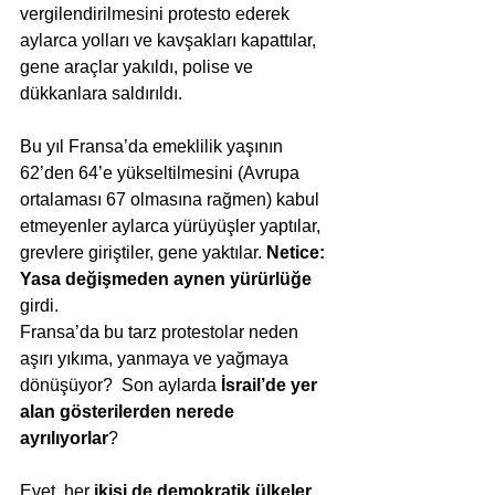
vergilendirilmesini protesto ederek 
aylarca yolları ve kavşakları kapattılar, 
gene araçlar yakıldı, polise ve 
dükkanlara saldırıldı. 
Bu yıl Fransa’da emeklilik yaşının 
62’den 64’e yükseltilmesini (Avrupa 
ortalaması 67 olmasına rağmen) kabul 
etmeyenler aylarca yürüyüşler yaptılar, 
grevlere giriştiler, gene yaktılar. 
Netice: 
Yasa değişmeden aynen yürürlüğe
girdi.     
Fransa’da bu tarz protestolar neden 
aşırı yıkıma, yanmaya ve yağmaya 
dönüşüyor?  Son aylarda 
İsrail’de yer 
alan gösterilerden nerede 
ayrılıyorlar
? 
Evet, her 
ikisi de demokratik ülkeler
. 