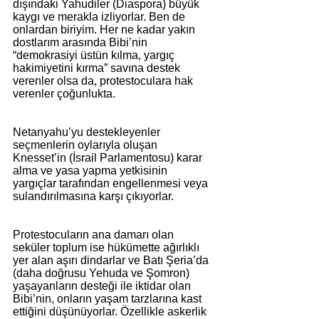
dışındaki Yahudiler (Diaspora) büyük 
kaygı ve merakla izliyorlar. Ben de 
onlardan biriyim. Her ne kadar yakın 
dostlarım arasında Bibi’nin 
“demokrasiyi üstün kılma, yargıç 
hakimiyetini kırma” savına destek 
verenler olsa da, protestoculara hak 
verenler çoğunlukta.
Netanyahu’yu destekleyenler 
seçmenlerin oylarıyla oluşan 
Knesset’in (İsrail Parlamentosu) karar 
alma ve yasa yapma yetkisinin 
yargıçlar tarafından engellenmesi veya 
sulandırılmasına karşı çıkıyorlar.
Protestocuların ana damarı olan 
seküler toplum ise hükümette ağırlıklı 
yer alan aşırı dindarlar ve Batı Şeria’da 
(daha doğrusu Yehuda ve Şomron) 
yaşayanların desteği ile iktidar olan 
Bibi’nin, onların yaşam tarzlarına kast 
ettiğini düşünüyorlar. Özellikle askerlik 