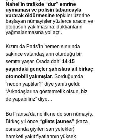
Nahel’in trafikde “dur” emrine 
uymaması ve polisin tabancayla 
vurarak öldürmesine
 tepkiler üzerine 
başlayan nümayişler yüzlerce aracın ve 
otobüsün yakılmasına, dükkanların 
yağmalanmasına yol açtı. 
Kızım da Paris’in hemen sınırında 
sakince vatandaşların oturduğu bir 
semtte yaşar. Orada dahi 
14-15 
yaşındaki gençler şahıslara ait birkaç 
otomobili yakmışlar
. Sorduğumda 
“neden yaptılar?” diye yanıtı geldi: 
“Arkadaşlarına göstermelik olsun, biz 
de yapabiliriz” diye…
Bu Fransa’da ne ilk ne de son nümayiş. 
Birkaç yıl önce 
“gilets jaunes” 
(kaza 
esnasında giyilen sarı yelekler) 
hareketi yakıt fiyatlarının yüksek 