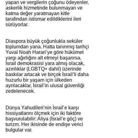
yapan ve vergilerin çoğunu ödeyenler, 
askerlik hizmetinde bulunmayan ve 
katma değer yaratmayan kitle 
tarafından istismar edildiklerini ileri 
sürüyorlar.
Diaspora büyük çoğunlukla seküler 
toplumdan yana. Hatta tanınmış tarihçi 
Yuval Noah Harari’ye göre hükümet 
yargı ağırlığını alt etmeyi başarırsa, 
İsrail demokrasisi yara almış olacak, 
azınlıklar (LGBTQ+ dahil) üzerinde 
baskılar artacak ve birçok İsrail’li daha 
huzurlu bir yaşam için ülkeden 
ayrılacaklar, İsrail’in ulusal güvenliği 
zedelenecek.
Dünya Yahudileri’nin İsrail’e karşı 
hissiyatlarını ölçmek için iki faktöre 
başvurulabilir: Aliya (İsrail’e göç) ve 
turizm. Her ikisinde de endişe verici 
bulgular var.