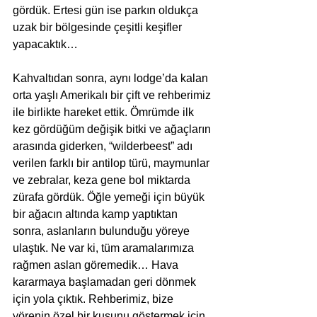
gördük. Ertesi gün ise parkın oldukça 
uzak bir bölgesinde çeşitli keşifler 
yapacaktık… 
Kahvaltıdan sonra, aynı lodge’da kalan 
orta yaşlı Amerikalı bir çift ve rehberimiz 
ile birlikte hareket ettik. Ömrümde ilk 
kez gördüğüm değişik bitki ve ağaçların 
arasında giderken, “wilderbeest” adı 
verilen farklı bir antilop türü, maymunlar 
ve zebralar, keza gene bol miktarda 
zürafa gördük. Öğle yemeği için büyük 
bir ağacın altında kamp yaptıktan 
sonra, aslanların bulunduğu yöreye 
ulaştık. Ne var ki, tüm aramalarımıza 
rağmen aslan göremedik… Hava 
kararmaya başlamadan geri dönmek 
için yola çıktık. Rehberimiz, bize 
yörenin özel bir kuşunu göstermek için, 