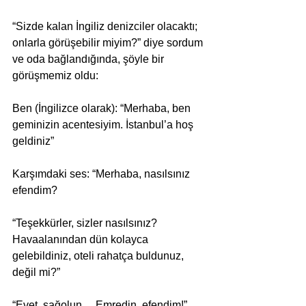
“Sizde kalan İngiliz denizciler olacaktı; 
onlarla görüşebilir miyim?” diye sordum 
ve oda bağlandığında, şöyle bir 
görüşmemiz oldu:  
Ben (İngilizce olarak): “Merhaba, ben 
geminizin acentesiyim. İstanbul’a hoş 
geldiniz”  
Karşımdaki ses: “Merhaba, nasılsınız 
efendim? 
“Teşekkürler, sizler nasılsınız? 
Havaalanından dün kolayca 
gelebildiniz, oteli rahatça buldunuz, 
değil mi?” 
“Evet, sağolun… Emredin, efendim!” 