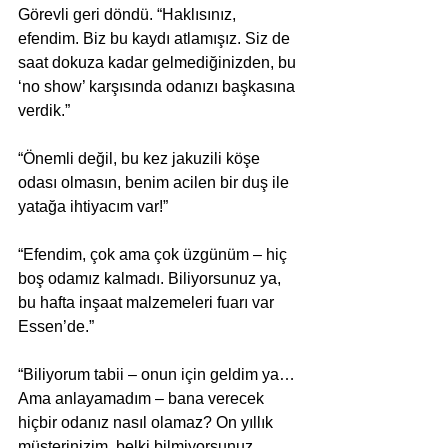
Görevli geri döndü. “Haklısınız, 
efendim. Biz bu kaydı atlamışız. Siz de 
saat dokuza kadar gelmediğinizden, bu 
‘no show’ karşısında odanızı başkasına 
verdik.” 
“Önemli değil, bu kez jakuzili köşe 
odası olmasın, benim acilen bir duş ile 
yatağa ihtiyacım var!” 
“Efendim, çok ama çok üzgünüm – hiç 
boş odamız kalmadı. Biliyorsunuz ya, 
bu hafta inşaat malzemeleri fuarı var 
Essen’de.” 
“Biliyorum tabii – onun için geldim ya… 
Ama anlayamadım – bana verecek 
hiçbir odanız nasıl olamaz? On yıllık 
müşterinizim, belki bilmiyorsunuz 