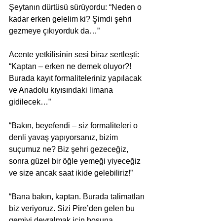
Şeytanın dürtüsü sürüyordu: “Neden o 
kadar erken gelelim ki? Şimdi şehri 
gezmeye çıkıyorduk da…” 
Acente yetkilisinin sesi biraz sertleşti: 
“Kaptan – erken ne demek oluyor?! 
Burada kayıt formaliteleriniz yapılacak 
ve Anadolu kıyısındaki limana 
gidilecek…” 
“Bakın, beyefendi – siz formaliteleri o 
denli yavaş yapıyorsanız, bizim 
suçumuz ne? Biz şehri gezeceğiz, 
sonra güzel bir öğle yemeği yiyeceğiz 
ve size ancak saat ikide gelebiliriz!” 
“Bana bakın, kaptan. Burada talimatları 
biz veriyoruz. Sizi Pire’den gelen bu 
gemiyi devralmak için boşuna 