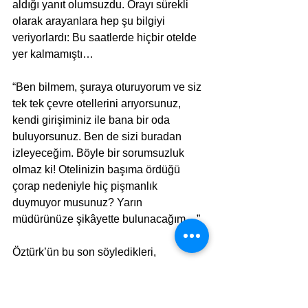
aldığı yanıt olumsuzdu. Orayı sürekli 
olarak arayanlara hep şu bilgiyi 
veriyorlardı: Bu saatlerde hiçbir otelde 
yer kalmamıştı… 
“Ben bilmem, şuraya oturuyorum ve siz 
tek tek çevre otellerini arıyorsunuz, 
kendi girişiminiz ile bana bir oda 
buluyorsunuz. Ben de sizi buradan 
izleyeceğim. Böyle bir sorumsuzluk 
olmaz ki! Otelinizin başıma ördüğü 
çorap nedeniyle hiç pişmanlık 
duymuyor musunuz? Yarın 
müdürünüze şikâyette bulunacağım…” 
Öztürk’ün bu son söyledikleri, 
resepsiyon görevlisini kamçıladı, art 
arda birçok oteli aradı ama boşuna – 
hiçbir yerde oda yoktu!.. 