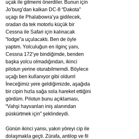
uçak ile gitmemi önerdiler. Bunun için 
Jo’burg’dan kalkan DC-8 “Dakota” 
uçagı ile Phalabowra’ya gidilecek, 
oradan da tek motorlu küçük bir 
Cessna ile Safari için kalınacak 
“lodge”a uçulacaktı. Ben de öyle 
yaptım. Yolculuğun en ilginç yanı, 
Cessna 172’ye bindiğimde, benden 
başka yolcu olmadığından, ikinci 
pilotun yerine oturabilmemdi. Böylece 
uçağı ben kullanıyor gibi oldum! 
İneceğimiz yere geldiğimizde, aşağıda 
bir cipin hızla sağa sola hareket ettiğini 
gördüm. Pilotun bunu açıklaması, 
“Vahşi hayvanları iniş alanından 
püskürtmek için” şeklindeydi.  
Günün ikinci yarısı, yakın yöreyi cip ile 
dolaşmakla geçti. Zürafa, antilop ve fil 