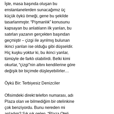
İşte, masa başında oluşan bu 
enstantanelerden sunacağımız üç 
küçük öykü örneği, gene bu şekilde 
tasarlanmıştır. “Pişmanlık” konusunu 
kapsayan bu anlatıların ilk yarıları, bu 
satırları yazanın gerçekten başından 
geçmiştir – çizgi ile ayrılmış bulunan 
ikinci yarıları ise olduğu gibi düşseldir. 
Hiç kuşku yoktur ki, bu ikinci yarılar, 
tümüyle de farklı olabilirdi. Belki kimi 
okurlar, “çizgi”nin altını kendilerine göre 
değişik bir biçimde düşleyebilirler… 
Öykü Bir: Terbiyesiz Denizciler 
Ofisimdeki direkt telefon numarası, adı 
Plaza olan ve bilmediğim bir otelinkine 
çok benziyordu. Bunu nereden mi 
anladım? Sık sık gelen, “Plaza Oteli 