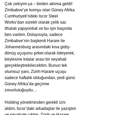
Çok zekiyim ya – birden aklıma geldi! 
Zimbabve’ye komşu olan Güney Afrika 
Cumhuriyeti’ndeki Iscor Steel 
Works’dan sürekli olarak çelik sac 
ithalatı yapıyorduk ve bu işin başında 
ben vardım. Dolayısıyla, sadece 
Zimbabve’nin başkenti Harare ile 
Johannesburg arasındaki kısa gidiş-
dönüş uçuşunu şirket olarak ödeyerek, 
böylesine kıtalar arası bir seyahati 
gerçekleştirebilecektim. Bunun tek 
olumsuz yanı, Zürih-Harare uçuşu 
sadece haftalık olduğundan, yedi günü 
Güney Afrika’da geçirme 
zorunluluğuydu… 
Holding yönetiminden gerekli izni 
aldım, Iscor’daki arkadaşlar ile yazıştım 
ve seyahate çıktım. Zürih ve Harare 