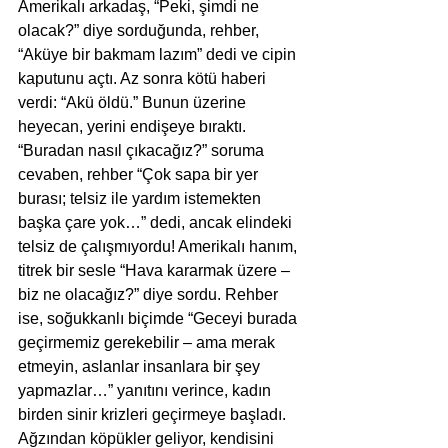
Amerikalı arkadaş, “Peki, şimdi ne 
olacak?” diye sorduğunda, rehber, 
“Aküye bir bakmam lazım” dedi ve cipin 
kaputunu açtı. Az sonra kötü haberi 
verdi: “Akü öldü.” Bunun üzerine 
heyecan, yerini endişeye bıraktı. 
“Buradan nasıl çıkacağız?” soruma 
cevaben, rehber “Çok sapa bir yer 
burası; telsiz ile yardım istemekten 
başka çare yok…” dedi, ancak elindeki 
telsiz de çalışmıyordu! Amerikalı hanım, 
titrek bir sesle “Hava kararmak üzere – 
biz ne olacağız?” diye sordu. Rehber 
ise, soğukkanlı biçimde “Geceyi burada 
geçirmemiz gerekebilir – ama merak 
etmeyin, aslanlar insanlara bir şey 
yapmazlar…” yanıtını verince, kadın 
birden sinir krizleri geçirmeye başladı. 
Ağzından köpükler geliyor, kendisini 