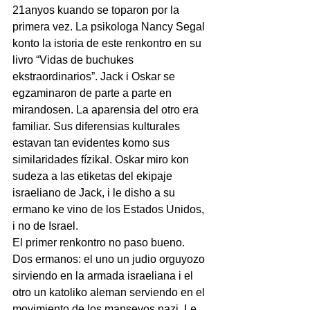
21anyos kuando se toparon por la 
primera vez. La psikologa Nancy Segal 
konto la istoria de este renkontro en su 
livro “Vidas de buchukes 
ekstraordinarios”. Jack i Oskar se 
egzaminaron de parte a parte en 
mirandosen. La aparensia del otro era 
familiar. Sus diferensias kulturales 
estavan tan evidentes komo sus 
similaridades fízikal. Oskar miro kon 
sudeza a las etiketas del ekipaje 
israeliano de Jack, i le disho a su 
ermano ke vino de los Estados Unidos, 
i no de Israel.
El primer renkontro no paso bueno. 
Dos ermanos: el uno un judio orguyozo 
sirviendo en la armada israeliana i el 
otro un katoliko aleman serviendo en el 
movimiento de los mansevos nazi. Le 