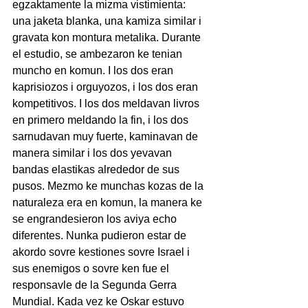
egzaktamente la mizma vistimienta: 
una jaketa blanka, una kamiza similar i 
gravata kon montura metalika. Durante 
el estudio, se ambezaron ke tenian 
muncho en komun. I los dos eran 
kaprisiozos i orguyozos, i los dos eran 
kompetitivos. I los dos meldavan livros 
en primero meldando la fin, i los dos 
sarnudavan muy fuerte, kaminavan de 
manera similar i los dos yevavan 
bandas elastikas alrededor de sus 
pusos. Mezmo ke munchas kozas de la 
naturaleza era en komun, la manera ke 
se engrandesieron los aviya echo 
diferentes. Nunka pudieron estar de 
akordo sovre kestiones sovre Israel i 
sus enemigos o sovre ken fue el 
responsavle de la Segunda Gerra 
Mundial. Kada vez ke Oskar estuvo 