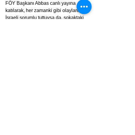
FÖY Başkanı Abbas canlı yayına 
katılarak, her zamanki gibi olaylardan 
İsraeli sorumlu tuttuysa da, sokaktaki 
göstericinin kahramanı, sert tutumu ve 
söylemleriyle geleneğini bozmayan 
Hamas askeri lideri Muhammed Def 
oldu.
Maalesef Filistin sokağında şiddeti 
en fazla teşvik eden taraf puanları en 
fazla toplayan taraf olmaya devam 
ediyor
. Eğitimden daha evvel de söz 
açmıştık, değil mi?
Arap yöneticiler çocuklarını intikam, 
kin ve nefret duygularıyla eğittikçe, 
üzüm yemek yerine bağcıyı dövmeyi 
yeğledikçe, Ortadoğuda tam bir barış 
için daha uzun yıllar beklememiz 