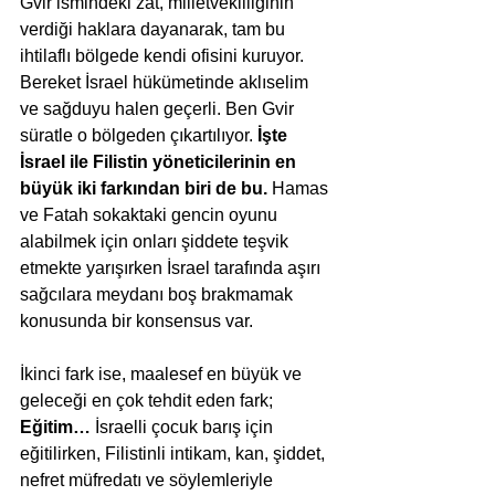
Gvir ismindeki zat, milletvekilliğinin 
verdiği haklara dayanarak, tam bu 
ihtilaflı bölgede kendi ofisini kuruyor. 
Bereket İsrael hükümetinde aklıselim 
ve sağduyu halen geçerli. Ben Gvir 
süratle o bölgeden çıkartılıyor. 
İşte 
İsrael ile Filistin yöneticilerinin en 
büyük iki farkından biri de bu.
 Hamas 
ve Fatah sokaktaki gencin oyunu 
alabilmek için onları şiddete teşvik 
etmekte yarışırken İsrael tarafında aşırı 
sağcılara meydanı boş brakmamak 
konusunda bir konsensus var. 
İkinci fark ise, maalesef en büyük ve 
geleceği en çok tehdit eden fark; 
Eğitim…
 İsraelli çocuk barış için 
eğitilirken, Filistinli intikam, kan, şiddet, 
nefret müfredatı ve söylemleriyle 