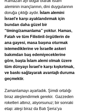
Ramazan ayı doğal olarak İslam 
aleminin inançlarının, dini duygularının 
doruğa çıktığı aydır. 
İslam alemini 
İsrael’e karşı ayaklandırmak için 
bundan daha güzel bir 
“timing/zamanlama” yoktur
. 
Hamas, 
Fatah ve tüm Filistinli örgütlerin de 
ana gayesi, masa başına oturmak 
istemediklerine ve İsraelle askeri 
bakımdan baş edemiyeceklerine 
göre, başta İslam alemi olmak üzere 
tüm dünyayı İsrael’e karşı kışkırtmak, 
ve baskı sağlayarak avantajlı duruma 
geçmektir.
Zamanlamayı ayarladık. Şimdi ortalığı 
biraz ateşlendirmek gerekir.  Gazzeden 
roketleri attınız, atıyorsunuz; bir sonraki 
etap: ateşi biraz da Batı Şeria’ya 