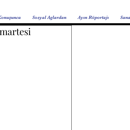
Konuşunca
Sosyal Aglardan
Ayın Röportajı
Sana
umartesi