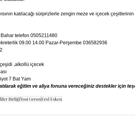
ayısının katılacağı sürprizlerle zengin meze ve içecek çeşitlerin
 Bahar telefon 0505211480
ekreterlik 09.00 14.00 Pazar-Perşembe 036582936 
2 
eşidi ,alkollü içecek
nası
iyot 7 Bat Yam 
atılarak eğitim ve aliya fonuna vereceğiniz destekler için te
iler Birliği
Yosi Geron
Erol Esken