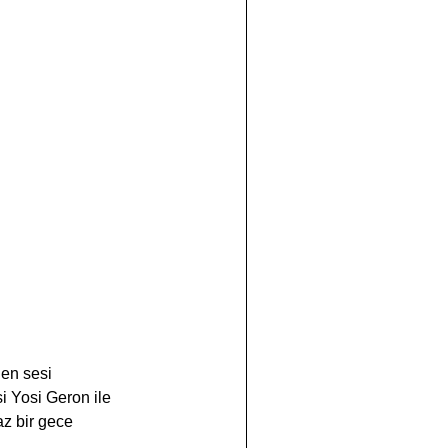
len sesi 
i Yosi Geron ile 
z bir gece  