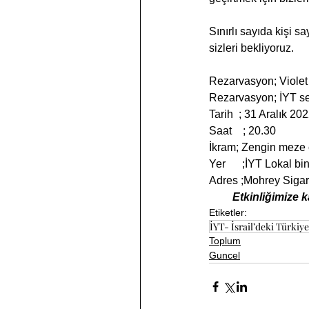
Sınırlı sayıda kişi s
sizleri bekliyoruz.
Rezarvasyon; Violet
Rezarvasyon; İYT s
Tarih  ; 31 Aralık 202
Saat    ; 20.30
İkram; Zengin meze ç
Yer      ;İYT Lokal bi
Adres ;Mohrey Sigar
Etkinliğimize k
Etiketler:
İYT- İsrail’deki Türkiyel
Toplum
Guncel