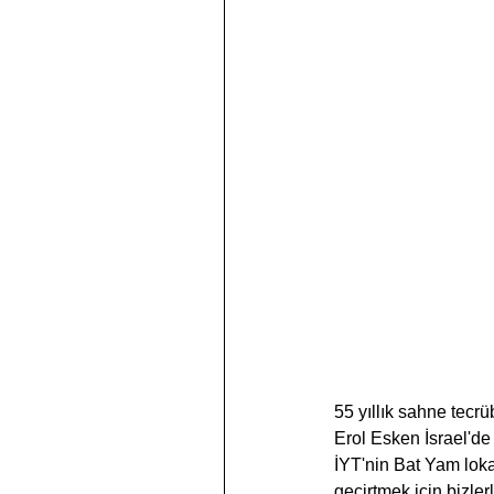
55 yıllık sahne tecrü
Erol Esken İsrael'de 
İYT'nin Bat Yam loka
geçirtmek için bizler