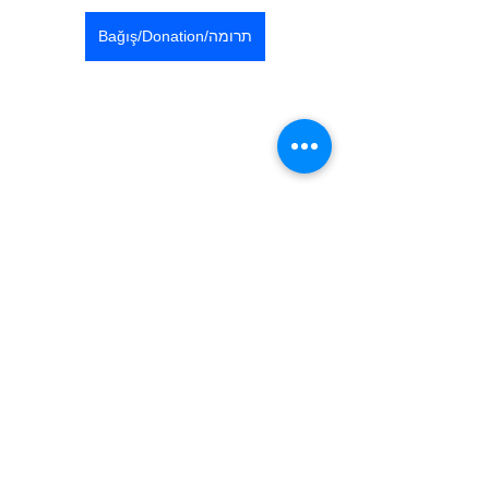
Bağış/Donation/תרומה
Etiketler:
İYT- İsrail’deki Türkiyeliler Birliği
Prof. Dr. Daniel Yachia
International Society of Urology
Edinburgh