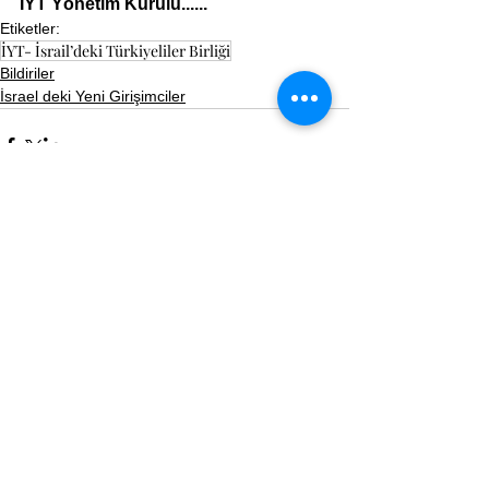
İYT Yönetim Kurulu......
Etiketler:
İYT- İsrail’deki Türkiyeliler Birliği
Bildiriler
İsrael deki Yeni Girişimciler
Yorumlar
Bir yorum yazın...