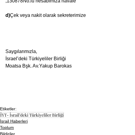
,130878No.lu hesabımıza havale
d)
Çek veya nakit olarak sekreterimize
Saygılarımızla,
İsrael’deki Türkiyeliler Birliği
Moatsa Bşk. Av.Yakup Barokas
Etiketler:
İYT- İsrail’deki Türkiyeliler Birliği
İsrail Haberleri
Toplum
Bildiriler