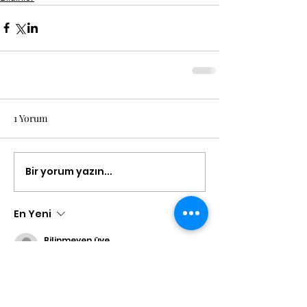
1 Yorum
Bir yorum yazın...
En Yeni
Bilinmeyen üye
08 Eki 2025
It’s great that such associations 
support people, but sometimes 
after a long day, you want 