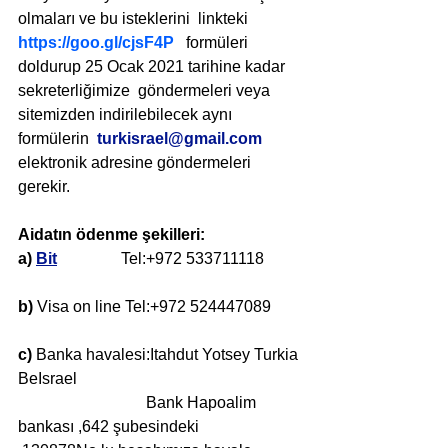
olmaları ve bu isteklerini  linkteki  
https://goo.gl/cjsF4P
   formüleri 
doldurup 25 Ocak 2021 tarihine kadar 
sekreterliğimize  göndermeleri veya 
sitemizden indirilebilecek aynı 
formülerin  
turkisrael@gmail.com
elektronik adresine göndermeleri 
gerekir.
Aidatın ödenme şekilleri:
a) 
Bit
               Tel:+972 533711118
b)
 Visa on line Tel:+972 524447089
c)
 Banka havalesi:Itahdut Yotsey Turkia 
BeIsrael
                                Bank Hapoalim 
bankası ,642 şubesindeki 