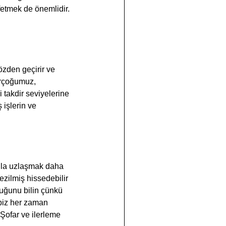
ffetmek de önemlidir.
irçoğumuz, 
i takdir seviyelerine 
işlerin ve 
a ezilmiş hissedebilir 
duğunu bilin çünkü 
 biz her zaman 
 Şofar ve ilerleme 