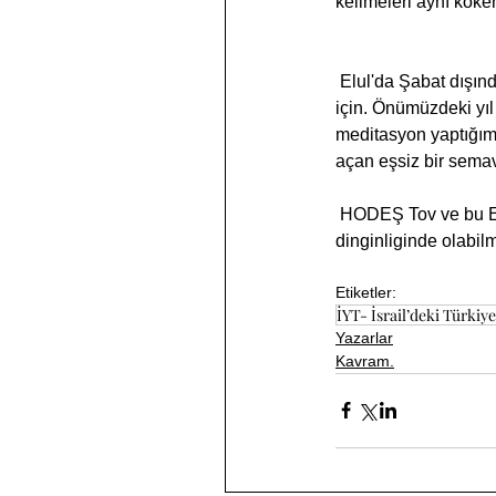
kelimeleri aynı köke
 Elul'da Şabat dışında her gün sinagoglarda şofar çalınır bizi uyandırması değişebileceğimizi hatırlatmak 
için. Önümüzdeki yıl 
meditasyon yaptığımı
açan eşsiz bir semavi 
 HODEŞ Tov ve bu Elul ayı boyunca her birimizin böyle anlarla kutsanmış ,kendi ruhlarımızı 
dinginliginde olabi
Etiketler:
İYT- İsrail’deki Türkiyel
Yazarlar
Kavram.