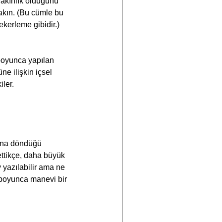
yakınlık olduğunu 
yakın. (Bu cümle bu 
kerleme gibidir.)
e ilişkin içsel 
ler.
ettikçe, daha büyük 
 yazılabilir ama ne 
 boyunca manevi bir 