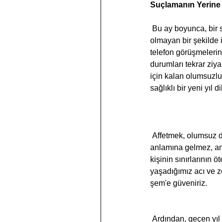
Suçlamanın Yerine
 Bu ay boyunca, bir süredir görmediğiniz insanlarla temas kurduğunuzu ve şimdi daha önce mümkün 
olmayan bir şekilde i
telefon görüşmelerini
durumları tekrar ziya
için kalan olumsuzluk
sağlıklı bir yeni yıl 
 Affetmek, olumsuz davranışlara göz yummamız veya incinmeyi unutmamız veya görmezden gelmemiz 
anlamına gelmez, anca
kişinin sınırlarının 
yaşadığımız acı ve
şem'e güveniriz.
 Ardından, geçen yıl karşılaştığımız zorlukların ve zorlukların büyümemizi nasıl desteklediğine dair fikir 