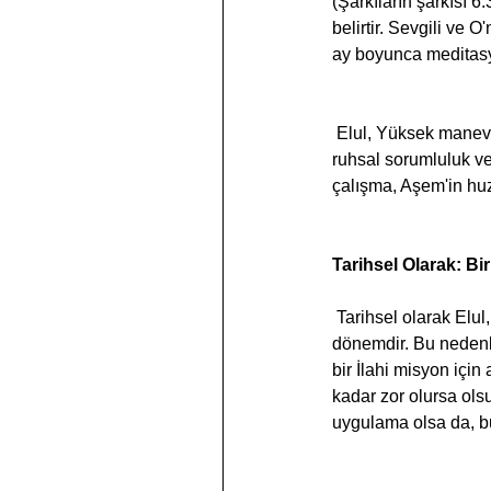
(Şarkıların şarkısı 
belirtir. Sevgili ve 
ay boyunca meditasyo
 Elul, Yüksek manevi yükselişe geçtiğimiz Tisri ayı öncesi için hazırlık ayıdır. Bu ay boyunca yapılan 
ruhsal sorumluluk ve 
çalışma, Aşem'in huz
Tarihsel Olarak: Bi
 Tarihsel olarak Elul, Mose'nin Altın Buzağı'nın günahı için af dilemek için Sina Dağı'na döndüğü 
dönemdir. Bu nedenle
bir İlahi misyon için
kadar zor olursa ols
uygulama olsa da, bu