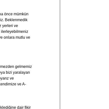
iniz. Beklenmedik 
 yerleri ve 
n ilerleyebilmeniz 
ve onlara mutlu ve 
eya bizi yaralayan 
oyarız ve 
endimize ve A-