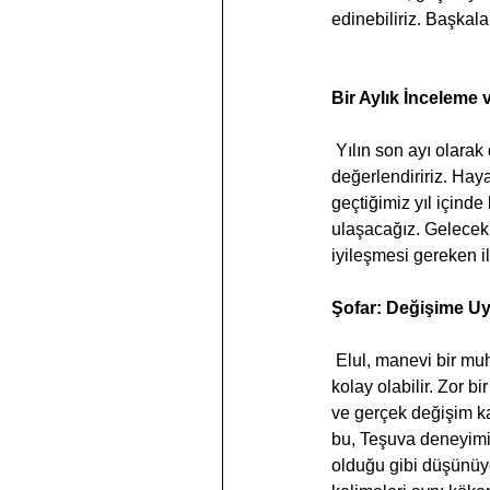
edinebiliriz. Başkala
Bir Aylık İnceleme
 Yılın son ayı olarak doğal olarak tüm yılın başarılarını, zorluklarını ve eksikliklerini gözden geçirir ve 
değerlendiririz. Ha
geçtiğimiz yıl içinde 
ulaşacağız. Gelecek 
iyileşmesi gereken il
Şofar: Değişime 
 Elul, manevi bir muhasebe zamanıdır. Nispeten kolay bir yıl geçirenler için geçen yılla uzlaşmak daha 
kolay olabilir. Zor bi
ve gerçek değişim ka
bu, Teşuva deneyimi 
olduğu gibi düşünüyor