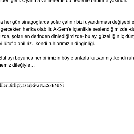
nden gelir. Uyanma ve ilerleme bu nedenle birbirine yakındır.
gerçekten harika olabilir. A-Şem'e içtenlikle seslendiğimizde -du
zda, şofarı en derinden dinlediğimizde- bu ay, güzelliğin iç düny
lütuf alabiliriz. -kendi ruhlarımızın dinginliği.
lmemiz dileğiyle…
iler Birliği
yazar
Riva N.ESSEMİNİ