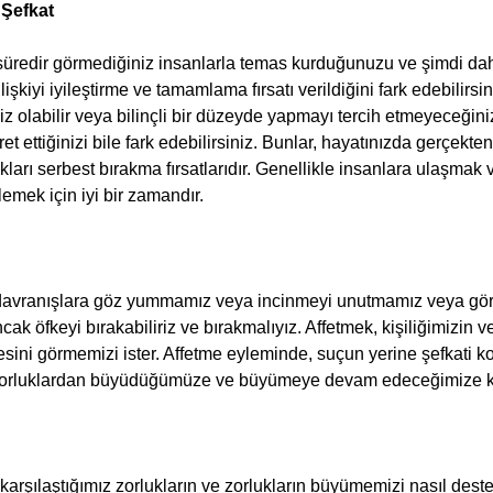
 Şefkat
lişkiyi iyileştirme ve tamamlama fırsatı verildiğini fark edebilirs
z olabilir veya bilinçli bir düzeyde yapmayı tercih etmeyeceğiniz
ret ettiğinizi bile fark edebilirsiniz. Bunlar, hayatınızda gerçekte
ları serbest bırakma fırsatlarıdır. Genellikle insanlara ulaşmak 
dilemek için iyi bir zamandır.
k öfkeyi bırakabiliriz ve bırakmalıyız. Affetmek, kişiliğimizin v
ötesini görmemizi ister. Affetme eyleminde, suçun yerine şefkati k
 zorluklardan büyüdüğümüze ve büyümeye devam edeceğimize k