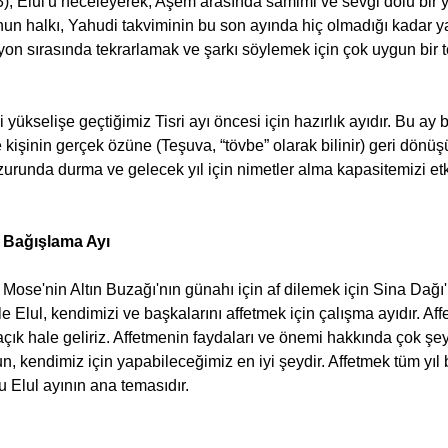
6:3), Elul'u heceleyerek, Aşem arasında samimi ve sevgi dolu bir 
O'nun halkı, Yahudi takviminin bu son ayında hiç olmadığı kadar 
n sırasında tekrarlamak ve şarkı söylemek için çok uygun bir te
kişinin gerçek özüne (Teşuva, “tövbe” olarak bilinir) geri dönüşün
urunda durma ve gelecek yıl için nimetler alma kapasitemizi etki
r Bağışlama Ayı
 Elul, kendimizi ve başkalarını affetmek için çalışma ayıdır. Aff
 açık hale geliriz. Affetmenin faydaları ve önemi hakkında çok şey
un, kendimiz için yapabileceğimiz en iyi şeydir. Affetmek tüm yıl
 Elul ayının ana temasıdır.