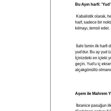
Bu Ayın harfi: 'Yud
 Kabalistik olarak, her ayın kendi İbranice harfi vardır. Bu ayın İbranice harfi yud, alfabedeki en küçük 
harf, sadece bir nok
kılmayı, temsil eder.
 İlahi İsmin ilk harfi de yud'dur. İsrael adının ilk harfi, "Yahudi" (Yehudi) kelimesinin ilk harfi gibi bir 
yud'dur. Bu ay yud ü
İçinizdeki en içteki 
geçin. Yud'u iç ekra
alçakgönüllü olmanın 
Aşem ile Mahrem Ya
 İbranice pasuğun ilk harfleri olan Ani ledodi vedodi li, "Ben sevgiliminim ve sevgilim benimdir" 