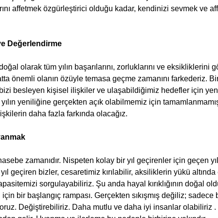
rını affetmek özgürleştirici olduğu kadar, kendinizi sevmek ve a
 ve Değerlendirme
yatta önemli olanın özüyle temasa geçme zamanını farkederiz. B
bizi besleyen kişisel ilişkiler ve ulaşabildiğimiz hedefler için yen
yılın yeniliğine gerçekten açık olabilmemiz için tamamlanmamış 
işkilerin daha fazla farkında olacağız.
Uyanmak
r yıl geçiren bizler, cesaretimiz kırılabilir, aksiliklerin yükü altınd
pasitemizi sorgulayabiliriz. Şu anda hayal kırıklığının doğal ol
için bir başlangıç ​​rampası. Gerçekten sıkışmış değiliz; sadece
uz. Değiştirebiliriz. Daha mutlu ve daha iyi insanlar olabiliriz .