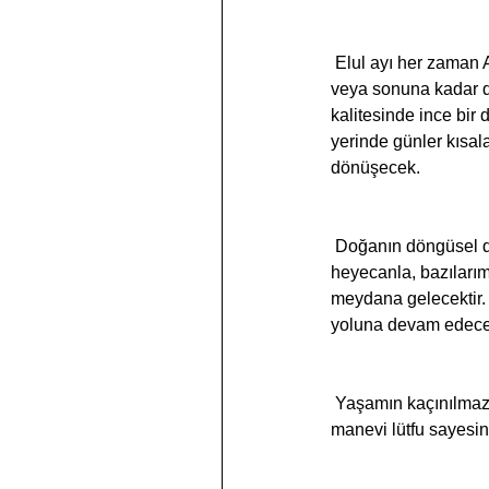
 Elul ayı her zaman Ağustos ayının ortasından sonuna kadar bir yerde başlar ve Eylül ayının ortasına 
veya sonuna kadar dev
kalitesinde ince bir
yerinde günler kısa
dönüşecek.
 Doğanın döngüsel dansını gözlerimizin önünde göreceğiz. Bazılarımız bu değişiklikleri sevinçle ve 
heyecanla, bazılarımı
meydana gelecektir.
yoluna devam edece
 Yaşamın kaçınılmaz döngülerine tanık olurken içimizdeki değişmeyen bilince doğru çekiliriz. Bu ayın 
manevi lütfu sayesin