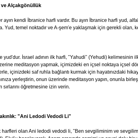
' ve Alçakgönüllük
ta. Yud, temel noktadır ve A-şem'e yaklaşmak için gerekli olan, k
zerine meditasyon yapmak, içimizdeki en içsel noktaya içsel dö
yerle, içinizdeki saf ruhla bağlantı kurmak için hayatınızdaki hika
nınıza yerleştirin, onun üzerinde meditasyon yapın, onunla birleş
sırlarını öğretmesine izin verin.
kınlık: "Ani Ledodi Vedodi Li"