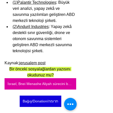
(1)
Palantir Technologies
: Büyük 
veri analizi, yapay zekâ ve 
savunma yazılımları geliştiren ABD 
merkezli teknoloji şirketi.
(2)
Anduril Industries
: Yapay zekâ 
destekli sınır güvenliği, drone ve 
otonom savunma sistemleri 
geliştiren ABD merkezli savunma 
teknolojisi şirketi.
Kaynak;
jerusalem post
Bir önceki sosyalağlardan yazısını 
okudunuz mu?
İsrael, Bnei Menashe Aliyah sürecini başlattı:Hindistan'dan ilk uçak ülkeye ulaştı
Bağış/Donation/תרומה