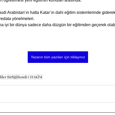
n öğretilmesi yeni eğitimin konuları arasında.
udi Arabistan’ın hatta Katar’ın dahi eğitim sistemlerinde giderek
fredata yönelmeleri.
 daha iyi bir dünya sadece daha düzgün bir eğitimden geçerek olab
Yazarın tüm yazıları için tıklayınız
iler Birliği
Bondi CHAKİM