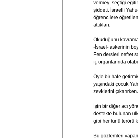
vermeyi seçtiği eğitim
şiddeti, İsraelli Yah
öğrencilere öğretilen
attıkları.
Okuduğunu kavrama de
-İsrael- askerinin bo
Fen dersleri nefret s
iç organlarında olabi
Öyle bir hale getirmi
yaşındaki çocuk Yahu
zevklerini çıkarırke
İşin bir diğer acı yö
destekte bulunan ülk
gibi her türlü terörü
Bu gözlemleri yapan