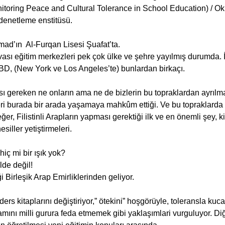
onitoring Peace and Cultural Tolerance in School Education) / Ok
 denetleme enstitüsü.   
d’ın  Al-Furqan Lisesi Şuafat’ta.
vası eğitim merkezleri pek çok ülke ve şehre yayılmış durumda. İn
BD, (New York ve Los Angeles’te) bunlardan birkaçı.
ası gereken ne onların ama ne de bizlerin bu topraklardan ayrılm
eri burada bir arada yaşamaya mahkûm ettiği. Ve bu topraklarda bi
er, Filistinli Arapların yapması gerektiği ilk ve en önemli şey, ki
esiller yetiştirmeleri.
iç mi bir ışık yok?
lde değil!
i Birleşik Arap Emirliklerinden geliyor.
ders kitaplarını değiştiriyor,” ötekini” hoşgörüyle, toleransla ku
amını milli gurura feda etmemek gibi yaklaşımlari vurguluyor. Diğ