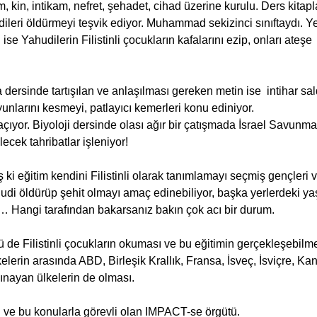
, kin, intikam, nefret, şehadet, cihad üzerine kurulu. Ders kitaplar
udileri öldürmeyi teşvik ediyor. Muhammad sekizinci sınıftaydı. Yed
 ise Yahudilerin Filistinli çocukların kafalarını ezip, onları ateş
rsinde tartışılan ve anlaşılması gereken metin ise  intihar sald
yunlarını kesmeyi, patlayıcı kemerleri konu ediniyor.
açıyor. Biyoloji dersinde olası ağır bir çatışmada İsrael Savunma
lecek tahribatlar işleniyor!
ş ki eğitim kendini Filistinli olarak tanımlamayı seçmiş gençleri v
di öldürüp şehit olmayı amaç edinebiliyor, başka yerlerdeki yaşı
n… Hangi tarafından bakarsanız bakın çok acı bir durum.
nü de Filistinli çocukların okuması ve bu eğitimin gerçekleşebilmes
elerin arasında ABD, Birleşik Krallık, Fransa, İsveç, İsviçre, K
 kınayan ülkelerin de olması.
 ve bu konularla görevli olan IMPACT-se örgütü.