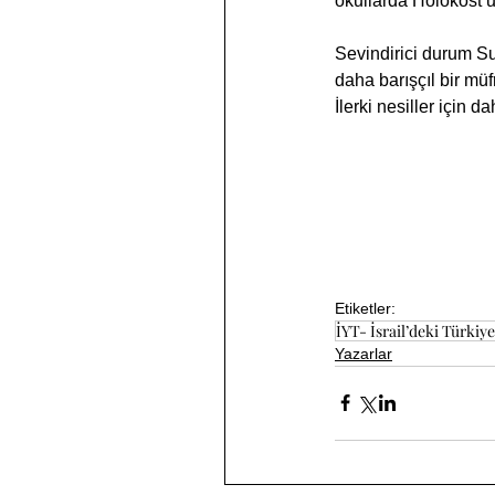
okullarda Holokost’u
Sevindirici durum Su
daha barışçıl bir mü
İlerki nesiller için
Etiketler:
İYT- İsrail’deki Türkiyel
Yazarlar