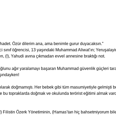
ehadet. Özür dilerim ana, ama benimle gurur duyacaksın.”
ci sınıf öğrencisi, 13 yaşındaki Muhammad Aliwat’ın; Yeruşalay
en, (!), Yahudi avına çıkmadan evvel annesine braktığı not.
oğlunu ağır yaralamayı başaran Muhammad güvenlik güçleri taraf
aşındayken!
larak doğmamıştı. Her bebek gibi tüm masumiyetiyle gelmişti 
e bu topraklarda doğmak ve okulunda terörist eğitimi almak vard
 (!) Filistin Özerk Yönetiminin, (Hamas’tan hiç bahsetmiyorum bil