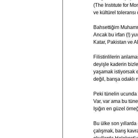
(The Instıtute for M
ve kültürel toleransı
Bahsettiğim Muhamma
Ancak bu irfan (!) yu
Katar, Pakistan ve A
Filistinlilerin anlam
deyişle kaderin bizl
yaşamak istiyorsak eğ
değil, barışa odaklı n
Peki tünelin ucunda h
Var, var ama bu tüne
Işığın en güzel örneğ
Bu ülke son yıllarda 
çalışmak, barış kavr