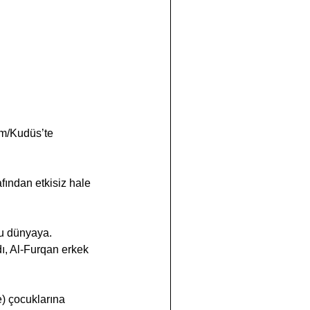
im/Kudüs’te 
ından etkisiz hale 
bu dünyaya.
ı, Al-Furqan erkek 
e) çocuklarına 