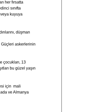
ı her fırsatta 
inci sınıfta 
e  veya kuyuya 
ırılarını, düşman 
 Güçleri askerlerinin 
e çocukları, 13 
tları bu güzel yaşın 
i için  mali 
anada ve Almanya 