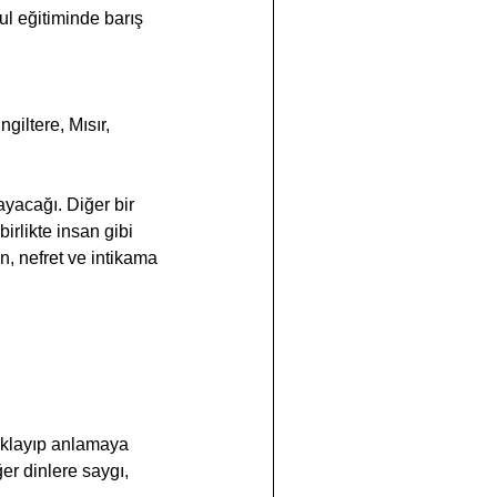
ul eğitiminde barış 
giltere, Mısır, 
ayacağı. Diğer bir 
rlikte insan gibi 
n, nefret ve intikama 
caklayıp anlamaya 
er dinlere saygı, 