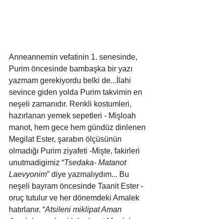
Anneannemin vefatinin 1. senesinde, 
Purim öncesinde bambaşka bir yazı 
yazmam gerekiyordu belki de...İlahi 
sevince giden yolda Purim takvimin en 
neşeli zamanıdır. Renkli kostumleri, 
hazırlanan yemek sepetleri - Mişloah 
manot, hem gece hem gündüz dinlenen 
Megilat Ester, şarabın ölçüsünün 
olmadığı Purim ziyafeti -Mişte, fakirleri 
unutmadigimiz “
Tsedaka- Matanot 
Laevyonim
” diye yazmalıydım... Bu 
neşeli bayram öncesinde Taanit Ester - 
oruç tutulur ve her dönemdeki Amalek 
hatırlanır. “
Atsileni miklipat Aman 