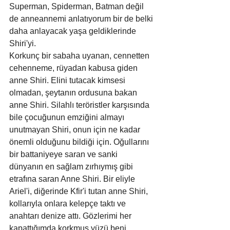
Superman, Spiderman, Batman değil 
de anneannemi anlatıyorum bir de belki 
daha anlayacak yaşa geldiklerinde 
Shiri'yi.
Korkunç bir sabaha uyanan, cennetten 
cehenneme, rüyadan kabusa giden 
anne Shiri. Elini tutacak kimsesi 
olmadan, şeytanın ordusuna bakan 
anne Shiri. Silahlı teröristler karşısında 
bile çocuğunun emziğini almayı 
unutmayan Shiri, onun için ne kadar 
önemli olduğunu bildiği için. Oğullarını 
bir battaniyeye saran ve sanki 
dünyanın en sağlam zırhıymış gibi 
etrafına saran Anne Shiri. Bir eliyle 
Ariel'i, diğerinde Kfir'i tutan anne Shiri, 
kollarıyla onlara kelepçe taktı ve 
anahtarı denize attı. Gözlerimi her 
kapattığımda korkmuş yüzü beni 