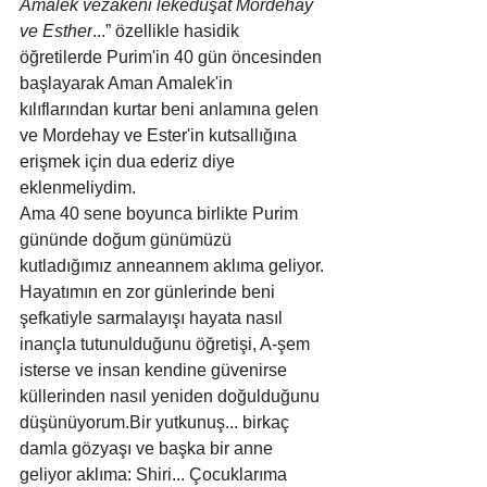
Amalek vezakeni lekeduşat Mordehay 
ve Esther
...” özellikle hasidik 
öğretilerde Purim'in 40 gün öncesinden 
başlayarak Aman Amalek'in 
kılıflarından kurtar beni anlamına gelen 
ve Mordehay ve Ester'in kutsallığına 
erişmek için dua ederiz diye 
eklenmeliydim.
Ama 40 sene boyunca birlikte Purim 
gününde doğum günümüzü 
kutladığımız anneannem aklıma geliyor. 
Hayatımın en zor günlerinde beni 
şefkatiyle sarmalayışı hayata nasıl 
inançla tutunulduğunu öğretişi, A-şem 
isterse ve insan kendine güvenirse 
küllerinden nasıl yeniden doğulduğunu 
düşünüyorum.Bir yutkunuş... birkaç 
damla gözyaşı ve başka bir anne 
geliyor aklıma: Shiri... Çocuklarıma 