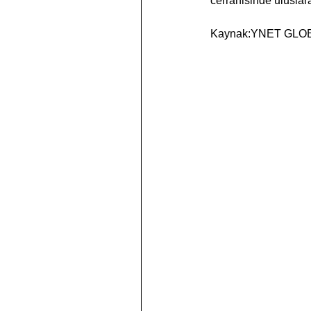
cerrahisinde uluslara
Kaynak:YNET GLO