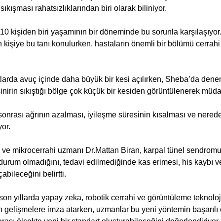
ıkışması rahatsızlıklarından biri olarak biliniyor. 
0 kişiden biri yaşamının bir döneminde bu sorunla karşılaşıyor. İ
in kişiye bu tanı konulurken, hastaların önemli bir bölümü cerra
larda avuç içinde daha büyük bir kesi açılırken, Sheba’da den
inirin sıkıştığı bölge çok küçük bir kesiden görüntülenerek müdah
onrası ağrının azalması, iyileşme süresinin kısalması ve nere
yor.
 ve mikrocerrahi uzmanı Dr.
Mattan
 Biran, karpal tünel sendrom
r durum olmadığını, tedavi edilmediğinde kas erimesi, his kaybı v
abileceğini belirtti.
i son yıllarda yapay zeka, robotik cerrahi ve görüntüleme teknolo
 gelişmelere imza atarken, uzmanlar bu yeni yöntemin başarılı 