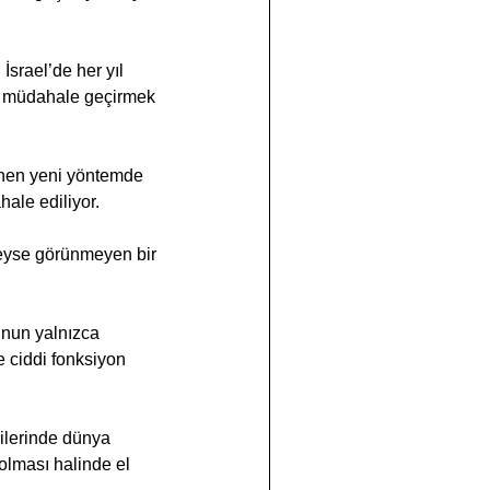
srael’de her yıl 
hi müdahale geçirmek 
enen yeni yöntemde 
ale ediliyor. 
deyse görünmeyen bir 
unun yalnızca 
e ciddi fonksiyon 
jilerinde dünya 
olması halinde el 