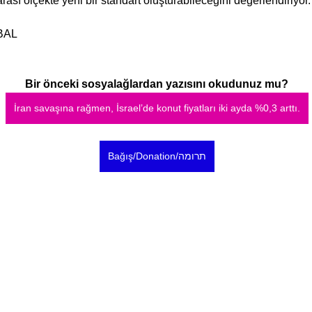
rası ölçekte yeni bir standart oluşturabileceğini değerlendiriyor.
BAL
Bir önceki sosyalağlardan yazısını okudunuz mu?
İran savaşına rağmen, İsrael’de konut fiyatları iki ayda %0,3 arttı.
Bağış/Donation/תרומה