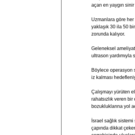
açan en yaygın sinir s
Uzmanlara göre her 1
yaklaşık 30 ila 50 b
zorunda kalıyor.
Geleneksel ameliyat
ultrason yardımıyla s
Böylece operasyon s
iz kalması hedefleni
Çalışmayı yürüten el
rahatsızlık veren bi
bozukluklarına yol aç
İsrael sağlık sistem
çapında dikkat çeken