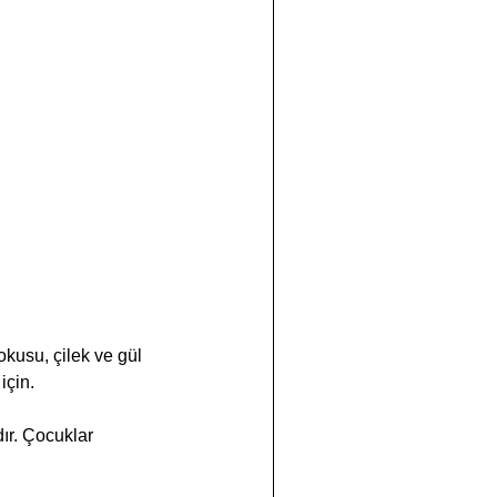
usu, çilek ve gül 
için.
ır. Çocuklar 