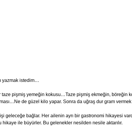
sı yazmak istedim…  
r taze pişmiş yemeğin kokusu…Taze pişmiş ekmeğin, böreğin kok
roması…Ne de güzel kilo yapar. Sonra da uğraş dur gram vermek 
i geleceğe bağlar. Her ailenin ayrı bir gastronomi hikayesi vard
 hikaye ile büyürler. Bu gelenekler nesilden nesile aktarılır.