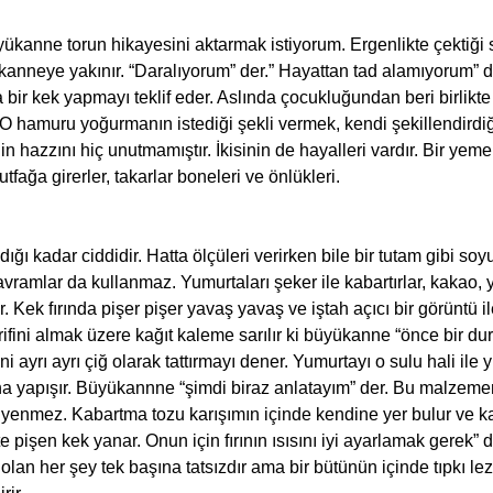
ükanne torun hikayesini aktarmak istiyorum. Ergenlikte çektiği sı
kanneye yakınır. “Daralıyorum” der.” Hayattan tad alamıyorum” 
ir kek yapmayı teklif eder. Aslında çocukluğundan beri birlikt
r. O hamuru yoğurmanın istediği şekli vermek, kendi şekillendirdi
 hazzını hiç unutmamıştır. İkisinin de hayalleri vardır. Bir yemek
tfağa girerler, takarlar boneleri ve önlükleri.
ı kadar ciddidir. Hatta ölçüleri verirken bile bir tutam gibi soy
vramlar da kullanmaz. Yumurtaları şeker ile kabartırlar, kakao, 
. Kek fırında pişer pişer yavaş yavaş ve iştah açıcı bir görüntü ile
arifini almak üzere kağıt kaleme sarılır ki büyükanne “önce bir dur
i ayrı ayrı çiğ olarak tattırmayı dener. Yumurtayı o sulu hali ile
na yapışır. Büyükannne “şimdi biraz anlatayım” der. Bu malzemeni
 yenmez. Kabartma tozu karışımın içinde kendine yer bulur ve ka
te pişen kek yanar. Onun için fırının ısısını iyi ayarlamak gerek” 
lan her şey tek başına tatsızdır ama bir bütünün içinde tıpkı lezz