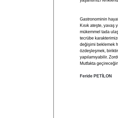
yaşantımızı renklendi
Gastronominin hayat f
Kısık ateşte, yavaş y
mükemmel tada ulaşı
tecrübe karakterimize
değişimi beklemek ha
özdeşleşmek, birikt
yapılamıyabilir. Zo
Mutfakta geçireceğin
Feride PETİLON