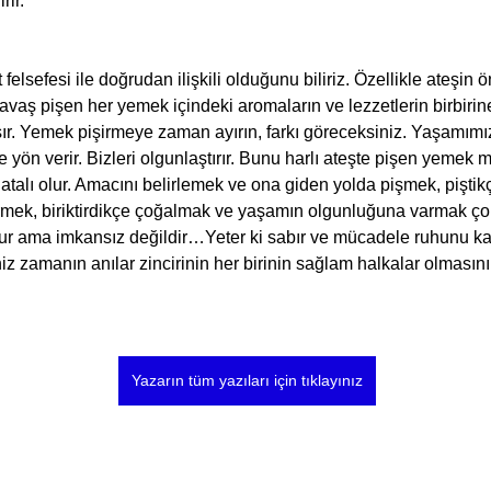
rir.
elsefesi ile doğrudan ilişkili olduğunu biliriz. Özellikle ateşin
avaş pişen her yemek içindeki aromaların ve lezzetlerin birbirine
r. Yemek pişirmeye zaman ayırın, farkı göreceksiniz. Yaşamımız
 yön verir. Bizleri olgunlaştırır. Bunu harlı ateşte pişen yemek m
talı olur. Amacını belirlemek ve ona giden yolda pişmek, piştikç
irmek, biriktirdikçe çoğalmak ve yaşamın olgunluğuna varmak ço
rdur ama imkansız değildir…Yeter ki sabır ve mücadele ruhunu k
iz zamanın anılar zincirinin her birinin sağlam halkalar olmasını
Yazarın tüm yazıları için tıklayınız