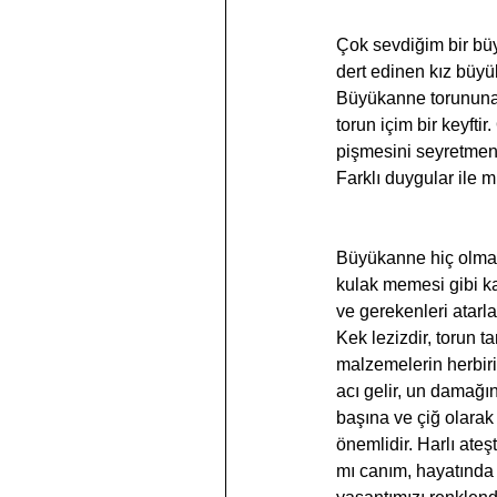
Çok sevdiğim bir büy
dert edinen kız büyü
Büyükanne torununa b
torun içim bir keyfti
pişmesini seyretmenin
Farklı duygular ile mu
Büyükanne hiç olmadığ
kulak memesi gibi ka
ve gerekenleri atarlar
Kek lezizdir, torun t
malzemelerin herbirin
acı gelir, un damağı
başına ve çiğ olarak
önemlidir. Harlı ateş
mı canım, hayatında o