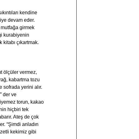
kıntıları kendine 
diye devam eder. 
e mutfağa girmek 
ği kurabiyenin 
 kitabı çıkartmak. 
ut ölçüler vermez, 
yağ, kabartma tozu 
 sofrada yerini alır.  
” der ve 
 yiyemez torun, kakao 
n hiçbiri tek 
barır. Ateş de çok 
der. “Şimdi anladın 
etli kekimiz gibi 