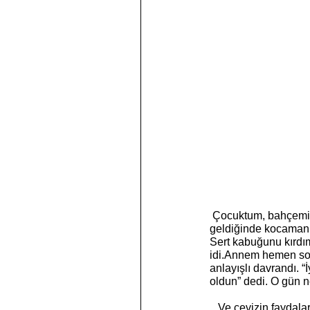
 Çocuktum, bahçemizde türlü türlü meyve  ağaçları vardı. Severdim meyve toplamayı. Sonbahar 
geldiğinde kocaman c
Sert kabuğunu kırdı
idi.Annem hemen sor
anlayışlı davrandı. “
oldun” dedi. O gün 
   Ve cevizin faydalarını anlattılar bizlere.Ayrıca ceviz ağacının gölgesinde uyumanın,her gün bir avuç 