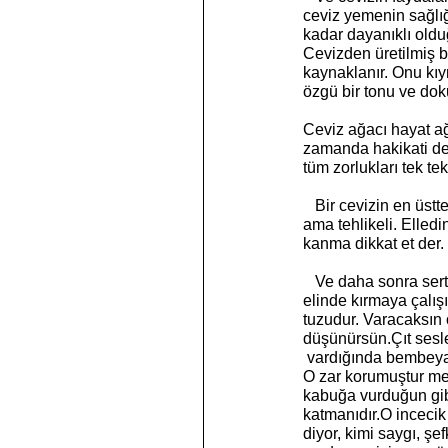
ceviz yemenin sağlığ
kadar dayanıklı oldu
Cevizden üretilmiş bi
kaynaklanır. Onu kıy
özgü bir tonu ve doku
Ceviz ağacı hayat ağa
zamanda hakikati de
tüm zorlukları tek tek
   Bir cevizin en üstteki yeşil kabuğu hayatın en baştaki zorluklarını temsil eder. Yumuşacıktır yemyeşildir 
ama tehlikeli. Elled
kanma dikkat et der.
   Ve daha sonra sert kabuk gelir. “Çetin çeviz “ denir zorluklara. Hayat da bu zorluklarla doludur. Çekiç 
elinde kırmaya çalış
tuzudur. Varacaksın ö
düşünürsün.Çıt sesle
 vardığında bembeyaz
O zar korumuştur mey
kabuğa vurduğun gib
katmanıdır.O incecik
diyor, kimi saygı, ş