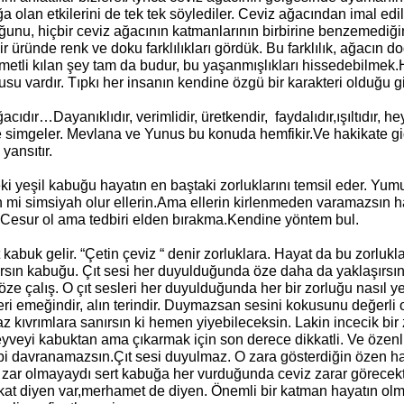
a olan etkilerini de tek tek söylediler. Ceviz ağacından imal edi
ğunu, hiçbir ceviz ağacının katmanlarının birbirine benzemediği
r üründe renk ve doku farklılıkları gördük. Bu farklılık, ağacın d
metli kılan şey tam da budur, bu yaşanmışlıkları hissedebilmek
su vardır. Tıpkı her insanın kendine özgü bir karakteri olduğu gi
cıdır…Dayanıklıdır, verimlidir, üretkendir,  faydalıdır,ışıltıdır, 
 simgeler. Mevlana ve Yunus bu konuda hemfikir.Ve hakikate g
 yansıtır.
in mi simsiyah olur ellerin.Ama ellerin kirlenmeden varamazsın ha
 Cesur ol ama tedbiri elden bırakma.Kendine yöntem bul.
ırsın kabuğu. Çıt sesi her duyulduğunda öze daha da yaklaşırsın.
ze çalış. O çıt sesleri her duyulduğunda her bir zorluğu nasıl ye
ri emeğindir, alın terindir. Duymazsan sesini kokusunu değerli o
 kıvrımlara sanırsın ki hemen yiyebileceksin. Lakin incecik bir z
veyi kabuktan ama çıkarmak için son derece dikkatli. Ve özenli
i davranamazsın.Çıt sesi duyulmaz. O zara gösterdiğin özen ha
 zar olmayaydı sert kabuğa her vurduğunda ceviz zarar görecekt
efkat diyen var,merhamet de diyen. Önemli bir katman hayatın olma