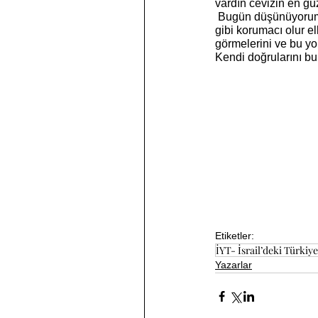
vardın cevizin en güz
 Bugün düşünüyorum ben çocuklarıma annem gibi mi babam gibi mi yaklaşırdım.Bilmiyorum. Annem 
gibi korumacı olur e
görmelerini ve bu yo
Kendi doğrularını b
Etiketler:
İYT- İsrail’deki Türkiyel
Yazarlar