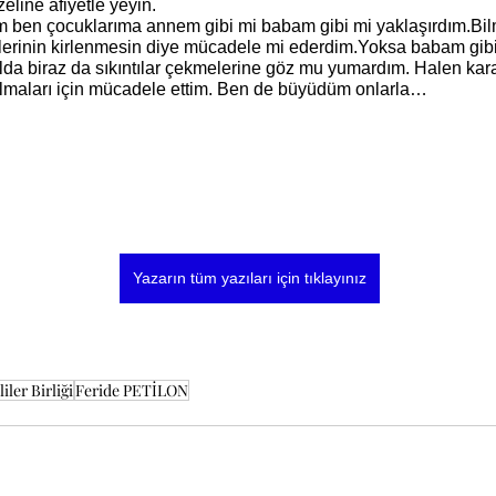
eline afiyetle yeyin.
llerinin kirlenmesin diye mücadele mi ederdim.Yoksa babam gibi 
lda biraz da sıkıntılar çekmelerine göz mu yumardım. Halen kara
ulmaları için mücadele ettim. Ben de büyüdüm onlarla…
Yazarın tüm yazıları için tıklayınız
iler Birliği
Feride PETİLON