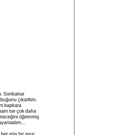
buğunu çıkarttım. 
m kapkara 
bam ise çok daha 
leneceğini öğrenmiş 
anlayamadım…