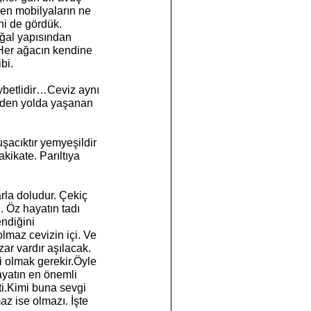
len mobilyaların ne 
ni de gördük. 
oğal yapısından 
.Her ağacın kendine 
bi.
heybetlidir…Ceviz aynı 
iden yolda yaşanan 
kikate. Parıltıya 
 Öz hayatın tadı 
ndiğini 
lmaz cevizin içi. Ve  
ar vardır aşılacak. 
 olmak gerekir.Öyle 
yatın en önemli 
i.Kimi buna sevgi 
z ise olmazı. İşte 