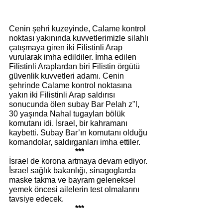
Cenin şehri kuzeyinde, Calame kontrol 
noktası yakınında kuvvetlerimizle silahlı 
çatışmaya giren iki Filistinli Arap 
vurularak imha edildiler. İmha edilen 
Filistinli Araplardan biri Filistin örgütü 
güvenlik kuvvetleri adamı. Cenin 
şehrinde Calame kontrol noktasına 
yakın iki Filistinli Arap saldırısı 
sonucunda ölen subay Bar Pelah z"l, 
30 yaşında Nahal tugayları bölük 
komutanı idi. İsrael, bir kahramanı 
kaybetti. Subay Bar’ın komutanı olduğu 
komandolar, saldırganları imha ettiler.
***
İsrael de korona artmaya devam ediyor. 
İsrael sağlık bakanlığı, sinagoglarda 
maske takma ve bayram geleneksel 
yemek öncesi ailelerin test olmalarını 
tavsiye edecek.
***