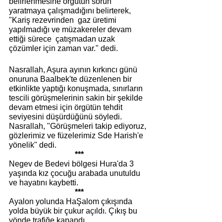
belirlenmesine örgütün sorun 
yaratmaya çalışmadığını belirterek, 
"Kariş rezevrinden  gaz üretimi 
yapılmadığı ve müzakereler devam 
ettiği sürece  çatışmadan uzak 
çözümler için zaman var." dedi. 
Nasrallah, Aşura ayının kırkıncı günü 
onuruna Baalbek'te düzenlenen bir 
etkinlikte yaptığı konuşmada, sınırların 
tescili görüşmelerinin sakin bir şekilde 
devam etmesi için örgütün tehdit 
seviyesini düşürdüğünü söyledi. 
Nasrallah, "Görüşmeleri takip ediyoruz, 
gözlerimiz ve füzelerimiz Sde Harish'e 
yönelik" dedi.
***
Negev de Bedevi bölgesi Hura'da 3 
yaşında kız çocuğu arabada unutuldu 
ve hayatını kaybetti. 
***
Ayalon yolunda HaŞalom çıkışında 
yolda büyük bir çukur açıldı. Çıkış bu 
yönde trafiğe kapandı