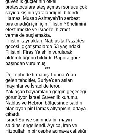
güvenlik güçlerinin öfkeli 
protestoculara ateş açması sonucu çok 
sayıda kişınin yaralandığını bildirdi. 
Hamas, Musab Ashteyeh’in serbest 
bırakmadığı için için Filistin Yönetimini 
eleştirmekte ve İsrael'e  hizmet 
vermekle suçlamakta. 
Filistin kaynakları, Nablus'ta Pazartesi 
gecesi iç çatışmalarda 53 yaşındaki 
Filistinli Firas Yaish'in vurularak 
öldürüldüğünü bildirdi. Rapora göre 
başından vurulmuş.
***
Üç cephede tırmanış: Lübnan'dan 
gelen tehditler, Suriye'den atılan 
mayınlar ve İsrael'de terör. 
Yaklaşan bayramların gergin geçeceği 
görünüyor. İsrael Güvenlik kurumu, 
Nablus ve Hebron bölgesinde saldırı 
planlayan bir Hamas altyapısını ortaya 
çıkardı. 
İsrael-Suriye sınırında bir mayın 
saldırısı engellendi. Ayrıca, İran ve 
Hizbullah'ın bir cephe açmaya çalıştığı 