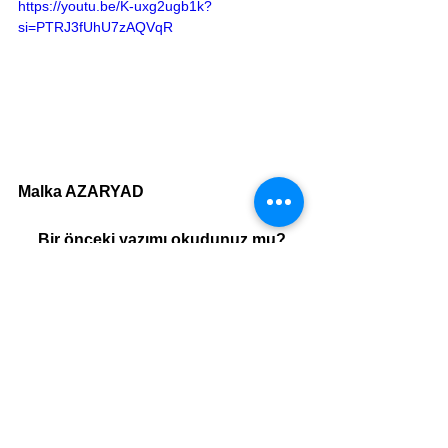
https://youtu.be/K-uxg2ugb1k?
si=PTRJ3fUhU7zAQVqR
Malka AZARYAD
 Bir önceki yazımı okudunuz mu?
Carmel’in serin nefesiyle Akdeniz’in sonsuz mavisi arasındaki HAİFA