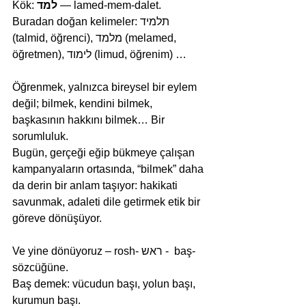
Kök: 
למד
 — lamed-mem-dalet.
Buradan doğan kelimeler: תלמיד 
(talmid, öğrenci), מלמד (melamed, 
öğretmen), לימוד (limud, öğrenim) …
Öğrenmek, yalnızca bireysel bir eylem 
değil; bilmek, kendini bilmek, 
başkasının hakkını bilmek… Bir 
sorumluluk.
Bugün, gerçeği eğip bükmeye çalışan 
kampanyaların ortasında, “bilmek” daha 
da derin bir anlam taşıyor: hakikati 
savunmak, adaleti dile getirmek etik bir 
göreve dönüşüyor.
Ve yine dönüyoruz – rosh- ראש -  baş- 
sözcüğüne.
Baş demek: vücudun başı, yolun başı, 
kurumun başı.