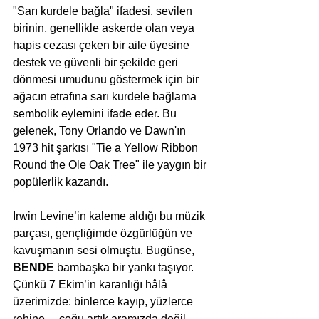
"Sarı kurdele bağla" ifadesi, sevilen 
birinin, genellikle askerde olan veya 
hapis cezası çeken bir aile üyesine 
destek ve güvenli bir şekilde geri 
dönmesi umudunu göstermek için bir 
ağacın etrafına sarı kurdele bağlama 
sembolik eylemini ifade eder. Bu 
gelenek, Tony Orlando ve Dawn'ın 
1973 hit şarkısı "Tie a Yellow Ribbon 
Round the Ole Oak Tree" ile yaygın bir 
popülerlik kazandı.
Irwin Levine’in kaleme aldığı bu müzik 
parçası, gençliğimde özgürlüğün ve 
kavuşmanın sesi olmuştu. Bugünse, 
BENDE
 bambaşka bir yankı taşıyor. 
Çünkü 7 Ekim’in karanlığı hâlâ 
üzerimizde: binlerce kayıp, yüzlerce 
rehine… çoğu artık aramızda değil. 