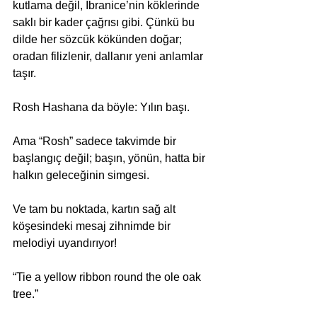
kutlama değil, İbranice’nin köklerinde 
saklı bir kader çağrısı gibi. Çünkü bu 
dilde her sözcük kökünden doğar; 
oradan filizlenir, dallanır yeni anlamlar 
taşır.
Rosh Hashana da böyle: Yılın başı.
Ama “Rosh” sadece takvimde bir 
başlangıç değil; başın, yönün, hatta bir 
halkın geleceğinin simgesi.
Ve tam bu noktada, kartın sağ alt 
köşesindeki mesaj zihnimde bir 
melodiyi uyandırıyor!
“Tie a yellow ribbon round the ole oak 
tree.”