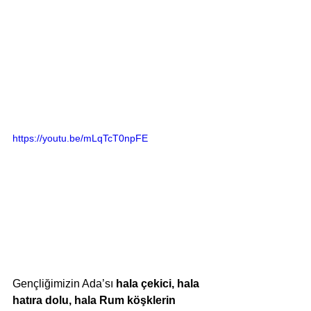
https://youtu.be/mLqTcT0npFE
Gençliğimizin Ada’sı 
hala çekici, hala 
hatıra dolu, hala Rum köşklerin 