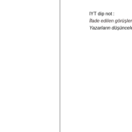
IYT dip not :
İfade edilen görüşler
Yazarların düşüncele