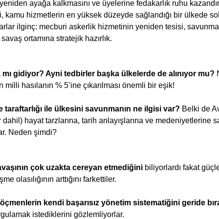
n yeniden ayağa kalkmasını ve üyelerine fedakarlık ruhu kazandırm
i, kamu hizmetlerin en yüksek düzeyde sağlandığı bir ülkede so
rarlar ilginç: mecburi askerlik hizmetinin yeniden tesisi, savunm
 savaş ortamına stratejik hazırlık.
mı gidiyor? Ayni tedbirler başka ülkelerde de alınıyor mu? 
milli hasılanın % 5’ine çıkarılması önemli bir eşik!
e taraftarlığı ile ülkesini savunmanın ne ilgisi var? 
Belki de A
r dahil) hayat tarzlarına, tarih anlayışlarına ve medeniyetlerine s
ar. Neden şimdi?
vaşının çok uzakta cereyan etmediğini 
biliyorlardı fakat gü
e olasılığının arttığını farkettiler.
öçmenlerin kendi başarısız yönetim sistematiğini geride bı
uygulamak istediklerini gözlemliyorlar.