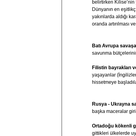
belirtirken Kilise’ni
Dünyanın en eşitlikç
yakınlarda aldığı ka
oranda artırılması ve
Batı Avrupa savaşa 
savunma bütçelerinin 
Filistin bayrakları v
yaşayanlar (İngilizle
hissetmeye başladıl
Rusya - Ukrayna sa
başka maceralar girişm
Ortadoğu kökenli g
gittikleri ülkelerde 