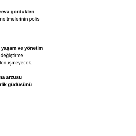
reva gördükleri 
neltmelerinin polis 
rı yaşam ve yönetim 
 değiştirme 
e dönüşmeyecek.
nma arzusu 
erlik güdüsünü 