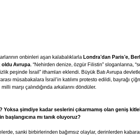
ftarlarının onbinleri aşan kalabalıklarla 
Londra’dan Paris’e, Berl
k oldu Avrupa
. “Nehirden denize, özgür Filistin” sloganlarına, “s
izlik peşinde İsrail” ithamları eklendi. Büyük Batı Avrupa devletler
ararası müsabakalara İsrail’in katılımı protesto edildi, bayrağı çiğ
, milli marşı çalındığında arkalarını döndüler.
u? Yoksa şimdiye kadar seslerini çıkarmamış olan geniş kitle
in başlangıcına mı tanık oluyoruz?
kelerde, sanki birbirlerinden bağımsız olaylar, derinlerden kabara