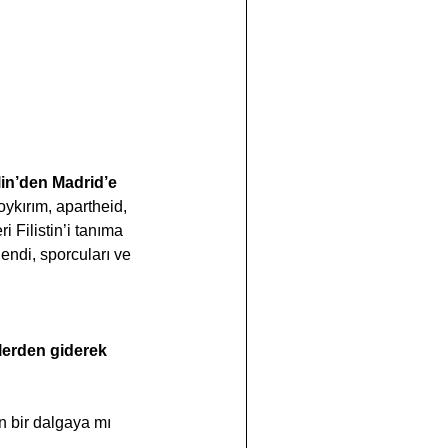
in’den Madrid’e 
oykırım, apartheid, 
i Filistin’i tanıma 
nendi, sporcuları ve 
lerden giderek 
n bir dalgaya mı 