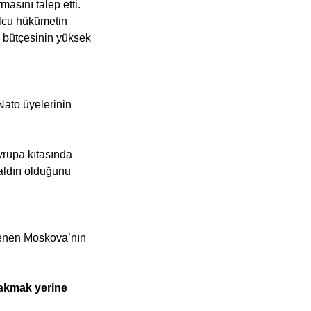
asını talep etti. 
lcu hükümetin 
a bütçesinin yüksek 
Nato üyelerinin 
vrupa kıtasında 
aldırı olduğunu 
çlenen Moskova’nın 
rakmak yerine 