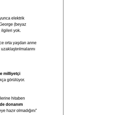
yunca elektrik 
t. George (beyaz 
ilgileri yok.
rce orta yaşdan anne 
uzaklaştırılmalarını 
milliyetçi 
kça görülüyor.
lerine hitaben 
e de donanım 
eye hazır olmadığını” 