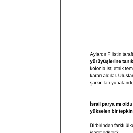
Aylardır Filistin tara
yürüyüşlerine tanı
kolonialist, etnik tem
kararı aldılar. Ulusl
şarkıcıları yuhalandı
İsrail parya mı old
yükselen bir tepkin
Birbirinden farklı ül
işaret ediyor?