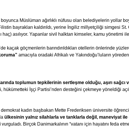
ı boyunca Müslüman ağırlıklı nüfusu olan belediyelerin yollar bo
Filistin bayrakları kaldırıldı, yerine İngiliz millyetçiliği simgesi S
 haç) asılıyor. Yapanlar sivil halktan kimseler, kamu yönetimi ile 
’de kaçak göçmenlerin barındırıldıkları otellerin önlerinde yüzle
ı koruma” 
amacıyla oradaki Afrikalı ve Yakındoğu’luların yöreden 
nda toplumun tepkilerinin sertleşme olduğu, aşırı sağcı ve 
ği, hükümetteki İşçi Partisi’nden desteğini çekmeye yöneldiği açı
l demokrat kadın başbakan Mette Frederiksen üniversite öğrenci
da 
ülkesinin yalnız silahlarla ve tanklarla değil, maneviyat il
i
 vurguladı. Birçok Danimarkalının “vatanı için hayatını feda etm