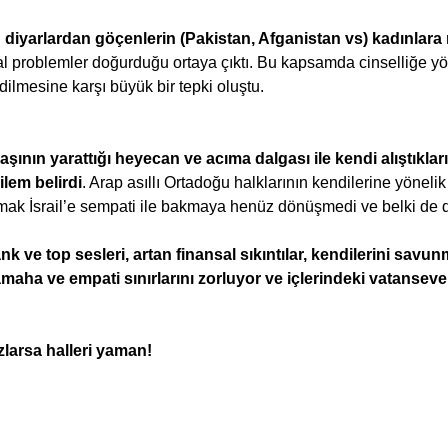
diyarlardan göçenlerin (Pakistan, Afganistan vs) kadınlara 
al problemler doğurduğu ortaya çıktı. Bu kapsamda cinselliğe yö
edilmesine karşı büyük bir tepki oluştu.
ının yarattığı heyecan ve acıma dalgası ile kendi alıştıkla
ilem belirdi
. Arap asıllı Ortadoğu halklarının kendilerine yönelik
oymak İsrail’e sempati ile bakmaya henüz dönüşmedi ve belki d
nk ve top sesleri, artan finansal sıkıntılar, kendilerini savu
maha ve empati sınırlarını zorluyor ve içlerindeki vatansev
zlarsa halleri yaman!