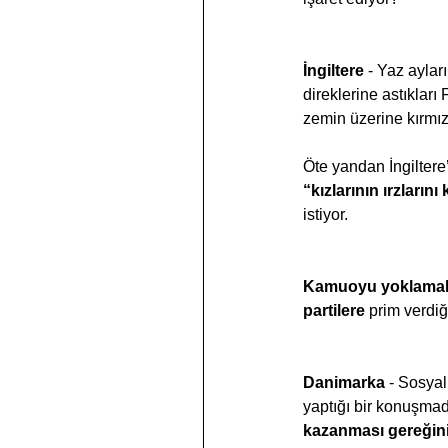
İngiltere 
- Yaz aylar
direklerine astıkları 
zemin üzerine kırmızı
Öte yandan İngiltere
“kızlarının ırzların
istiyor.
Kamuoyu yoklamaları
partilere
 prim verdi
Danimarka
 - Sosya
yaptığı bir konuşma
kazanması gereğin