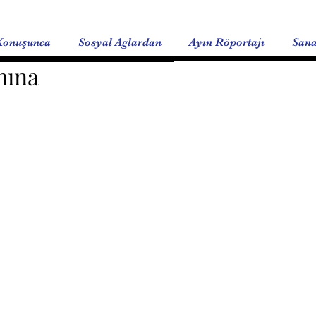
Konuşunca
Sosyal Aglardan
Ayın Röportajı
Sana
mına