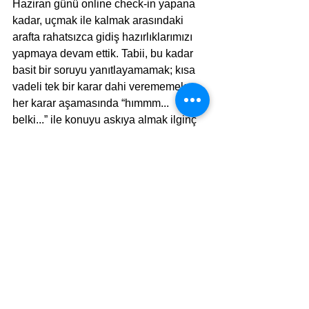
Haziran günü online check-in yapana 
kadar, uçmak ile kalmak arasındaki 
arafta rahatsızca gidiş hazırlıklarımızı 
yapmaya devam ettik. Tabii, bu kadar 
basit bir soruyu yanıtlayamamak; kısa 
vadeli tek bir karar dahi verememek; 
her karar aşamasında “hımmm... 
belki...” ile konuyu askıya almak ilginç 
ötesi bir deneyim oldu. Bu bana, tam 
anlamıyla anda kalmayı, anı yaşamayı, 
ve bir sonraki ana yaklaştıkça o an için 
karar almayı öğretti. 
Her şeye rağmen, şu bir gerçek ki, bu 4-
5 haftalık zaman aralığı yeniden birçok 
şeyi sorgulatır oldu... Bir gün sonra 
uçup uçmayacağımı kesin bilemediğim, 
her an iptal haberinin gelebileceği, 