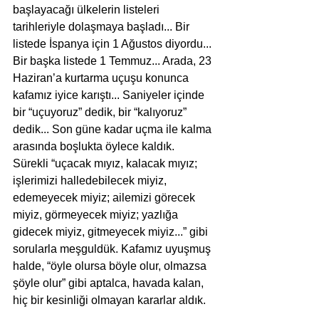
başlayacağı ülkelerin listeleri 
tarihleriyle dolaşmaya başladı... Bir 
listede İspanya için 1 Ağustos diyordu... 
Bir başka listede 1 Temmuz... Arada, 23 
Haziran’a kurtarma uçuşu konunca 
kafamız iyice karıştı... Saniyeler içinde 
bir “uçuyoruz” dedik, bir “kalıyoruz” 
dedik... Son güne kadar uçma ile kalma 
arasında boşlukta öylece kaldık. 
Sürekli “uçacak mıyız, kalacak mıyız; 
işlerimizi halledebilecek miyiz, 
edemeyecek miyiz; ailemizi görecek 
miyiz, görmeyecek miyiz; yazlığa 
gidecek miyiz, gitmeyecek miyiz...” gibi 
sorularla meşguldük. Kafamız uyuşmuş 
halde, “öyle olursa böyle olur, olmazsa 
şöyle olur” gibi aptalca, havada kalan, 
hiç bir kesinliği olmayan kararlar aldık.