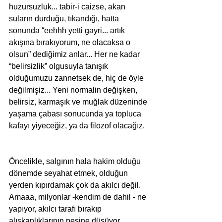
huzursuzluk... tabir-i caizse, akan 
suların durduğu, tıkandığı, hatta 
sonunda “eehhh yetti gayri... artık 
akışına bırakıyorum, ne olacaksa o 
olsun” dediğimiz anlar... Her ne kadar 
“belirsizlik” olgusuyla tanışık 
olduğumuzu zannetsek de, hiç de öyle 
değilmişiz... Yeni normalin değişken, 
belirsiz, karmaşık ve muğlak düzeninde 
yaşama çabası sonucunda ya topluca 
kafayı yiyeceğiz, ya da filozof olacağız.
Öncelikle, salgının hala hakim olduğu 
dönemde seyahat etmek, olduğun 
yerden kıpırdamak çok da akılcı değil. 
Amaaa, milyonlar -kendim de dahil - ne 
yapıyor, akılcı tarafı bırakıp 
alışkanlıklarının peşine düşüyor. 