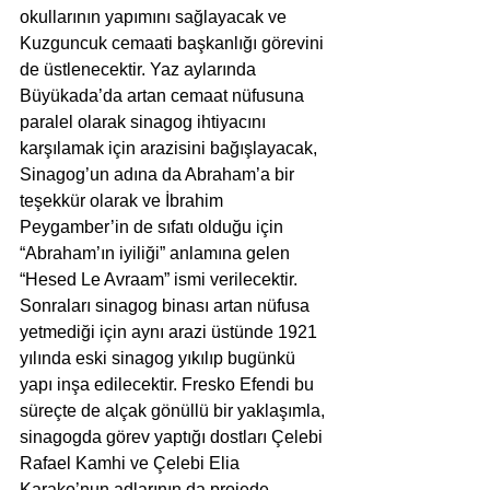
okullarının yapımını sağlayacak ve 
Kuzguncuk cemaati başkanlığı görevini 
de üstlenecektir. Yaz aylarında 
Büyükada’da artan cemaat nüfusuna 
paralel olarak sinagog ihtiyacını 
karşılamak için arazisini bağışlayacak, 
Sinagog’un adına da Abraham’a bir 
teşekkür olarak ve İbrahim 
Peygamber’in de sıfatı olduğu için 
“Abraham’ın iyiliği” anlamına gelen 
“Hesed Le Avraam” ismi verilecektir. 
Sonraları sinagog binası artan nüfusa 
yetmediği için aynı arazi üstünde 1921 
yılında eski sinagog yıkılıp bugünkü 
yapı inşa edilecektir. Fresko Efendi bu 
süreçte de alçak gönüllü bir yaklaşımla, 
sinagogda görev yaptığı dostları Çelebi 
Rafael Kamhi ve Çelebi Elia 
Karako’nun adlarının da projede 