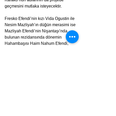
geçmesini mutlaka isteyecektir.
Fresko Efendi’nin kızı Vida Ogustin ile 
Nesim Mazliyah’ın düğün merasimi ise 
Mazliyah Efendi’nin Nişantaşı’nda 
bulunan rezidansında dönemin 
Hahambaşısı Haim Nahum Efendi, 
Meclis-i Cismani üyeleri, Said Paşa, 
Aristidi Paşa, Halıcıyan Efendi gibi 
dönemin önemli bürokrat ve 
bakanlarının da katıldığı protokoler bir 
törenle gerçekleşecektir. Davetlilerin 
şıklığı günlerce toplumda 
konuşulacaktır. Düğün sonrası 
Abraham Fresko ilerleyen yıllarda Pera 
Palas’ın karşısında Toz Koparan 
mevkiinde büyükçe bir apartmanda 
yaşayacak ve 24 Nisan 1912’de 