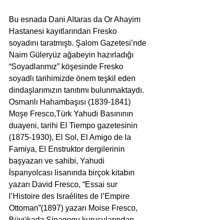
Bu esnada Dani Altaras da Or Ahayim 
Hastanesi kayıtlarından Fresko 
soyadını taratmıştı. Şalom Gazetesi’nde 
Naim Güleryüz ağabeyin hazırladığı 
“Soyadlarımız” köşesinde Fresko 
soyadlı tarihimizde önem teşkil eden 
dindaşlarımızın tanıtımı bulunmaktaydı. 
Osmanlı Hahambaşısı (1839-1841) 
Moşe Fresco,Türk Yahudi Basınının 
duayeni, tarihi El Tiempo gazetesinin 
(1875-1930), El Sol, El Amigo de la 
Famiya, El Enstruktor dergilerinin 
başyazarı ve sahibi, Yahudi 
İspanyolcası lisanında birçok kitabın 
yazarı David Fresco, “Essai sur 
l’Histoire des Israélites de l’Empire 
Ottoman”(1897) yazarı Moise Fresco, 
Büyükada Sinagogu kurucularından 