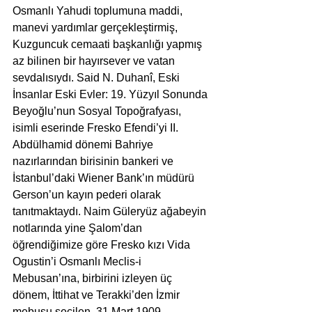
Osmanlı Yahudi toplumuna maddi, 
manevi yardımlar gerçekleştirmiş, 
Kuzguncuk cemaati başkanlığı yapmış 
az bilinen bir hayırsever ve vatan 
sevdalısıydı. Said N. Duhanî, Eski 
İnsanlar Eski Evler: 19. Yüzyıl Sonunda 
Beyoğlu’nun Sosyal Topoğrafyası, 
isimli eserinde Fresko Efendi’yi II. 
Abdülhamid dönemi Bahriye 
nazırlarından birisinin bankeri ve 
İstanbul’daki Wiener Bank’ın müdürü 
Gerson’un kayın pederi olarak 
tanıtmaktaydı. Naim Güleryüz ağabeyin 
notlarında yine Şalom’dan 
öğrendiğimize göre Fresko kızı Vida 
Ogustin’i Osmanlı Meclis-i 
Mebusan’ına, birbirini izleyen üç 
dönem, İttihat ve Terakki’den İzmir 
mebusu seçilen, 31 Mart 1909 