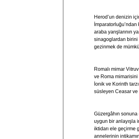
Herod’un denizin için
İmparatorluğu’ndan ka
araba yarışlarının ya
sinagoglardan birini
gezinmek de mümk
Romalı mimar Vitruvi
ve Roma mimarisini e
İonik ve Korinth tarz
süsleyen Ceasar ve ke
Güzergâhın sonuna d
uygun bir anlayışl
iktidarı ele geçirme
annelerinin intikamın