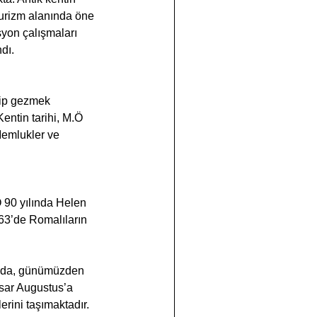
 turizm alanında öne 
yon çalışmaları 
dı.
dip gezmek 
entin tarihi, M.Ö 
Memlukler ve 
 90 yılında Helen 
 63’de Romalıların 
ında, günümüzden 
sar Augustus’a 
erini taşımaktadır.