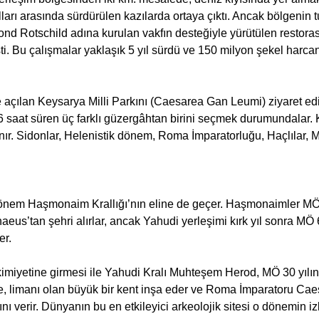
ılları arasında sürdürülen kazılarda ortaya çıktı. Ancak bölgenin
d Rotschild adına kurulan vakfın desteğiyle yürütülen restoras
i. Bu çalışmalar yaklaşık 5 yıl sürdü ve 150 milyon şekel harcan
e açılan Keysarya Milli Parkını (Caesarea Gan Leumi) ziyaret e
 6 saat süren üç farklı güzergâhtan birini seçmek durumundalar. K
nır. Sidonlar, Helenistik dönem, Roma İmparatorluğu, Haçlılar, 
 dönem Haşmonaim Krallığı’nın eline de geçer. Haşmonaimler MÖ
aeus’tan şehri alırlar, ancak Yahudi yerleşimi kırk yıl sonra MÖ
er.
miyetine girmesi ile Yahudi Kralı Muhteşem Herod, MÖ 30 yıl
e, limanı olan büyük bir kent inşa eder ve Roma İmparatoru Cae
ı verir. Dünyanın bu en etkileyici arkeolojik sitesi o dönemin izl