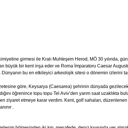
miyetine girmesi ile Kralı Muhteşem Herod, MÖ 30 yılında, gün
lan büyük bir kent inşa eder ve Roma İmparatoru Caesar Augustu
 Dünyanın bu en etkileyici arkeolojik sitesi o dönemin izlerini ta
tesine göre, Keysarya (Caesarea) şehrinin dünyada gezilecek y
dığını öğrenince topu topu Tel Aviv’den yarım saat uzaklıkta bulu
den ziyaret etmeye karar verdim. Kent, golf sahaları, düzenlenen
anınır .
erleşim bölgesinden iki km. mesafede, deniz kıyısında yer almakt