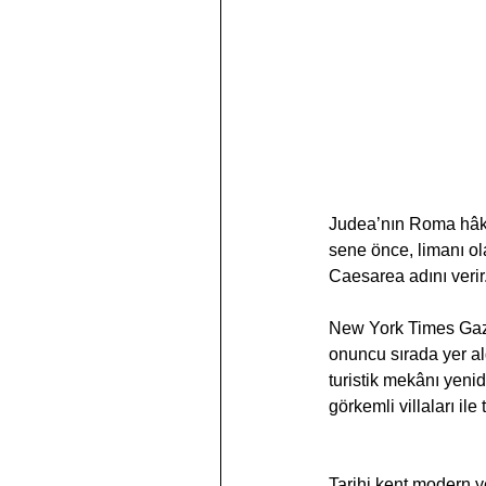
Judea’nın Roma hâki
sene önce, limanı o
Caesarea adını verir.
New York Times Gaze
onuncu sırada yer al
turistik mekânı yeni
görkemli villaları ile t
Tarihi kent modern y