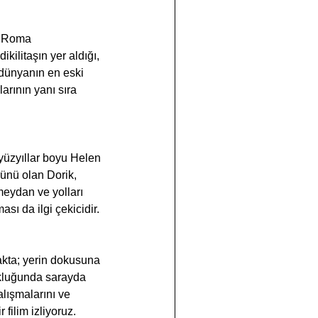
o, Roma 
kilitaşın yer aldığı, 
 dünyanın en eski 
arının yanı sıra 
yüzyıllar boyu Helen 
ünü olan Dorik, 
meydan ve yolları 
sı da ilgi çekicidir.
kta; yerin dokusuna 
kluğunda sarayda 
lışmalarını ve 
 filim izliyoruz.