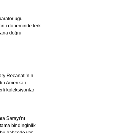
paratorluğu 
anlı döneminde terk 
mana doğru 
ary Recanati’nin 
tin Amerikalı 
rli koleksiyonlar 
ra Sarayı’nı 
tama bir dinginlik 
i bu bahçede yer 