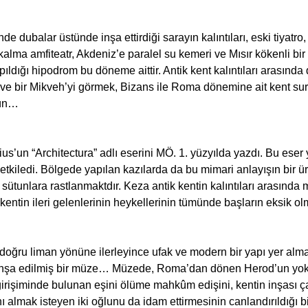
de dubalar üstünde inşa ettirdiği sarayın kalıntıları, eski tiyatr
lma amfiteatr, Akdeniz’e paralel su kemeri ve Mısır kökenli bir di
pıldığı hipodrom bu döneme aittir. Antik kent kalıntıları arasında
 ve bir Mikveh’yi görmek, Bizans ile Roma dönemine ait kent surl
ün…
us’un “Architectura” adlı eserini MÖ. 1. yüzyılda yazdı. Bu eser 
tkiledi. Bölgede yapılan kazılarda da bu mimari anlayışın bir ür
ı sütunlara rastlanmaktdır. Keza antik kentin kalıntıları arasında 
ntin ileri gelenlerinin heykellerinin tümünde başların eksik olma
oğru liman yönüne ilerleyince ufak ve modern bir yapı yer alma
a inşa edilmiş bir müze… Müzede, Roma’dan dönen Herod’un yo
 girişiminde bulunan eşini ölüme mahkûm edişini, kentin inşası ça
ı almak isteyen iki oğlunu da idam ettirmesinin canlandırıldığı bir