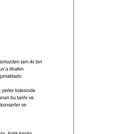
ümüzden tam iki bin 
s’a ithafen 
şımaktadır.
erler listesinde 
nan bu tarihi ve 
 konserler ve 
a. Antik kentin 