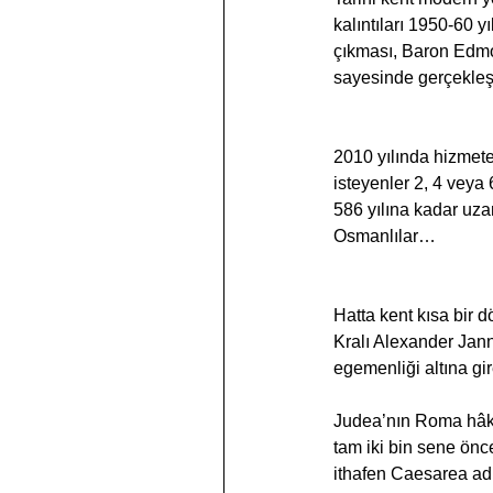
kalıntıları 1950-60 y
çıkması, Baron Edmon
sayesinde gerçekleşt
2010 yılında hizmet
isteyenler 2, 4 veya
586 yılına kadar uza
Osmanlılar…
Hatta kent kısa bir
Kralı Alexander Jann
egemenliği altına gir
Judea’nın Roma hâki
tam iki bin sene önc
ithafen Caesarea adın