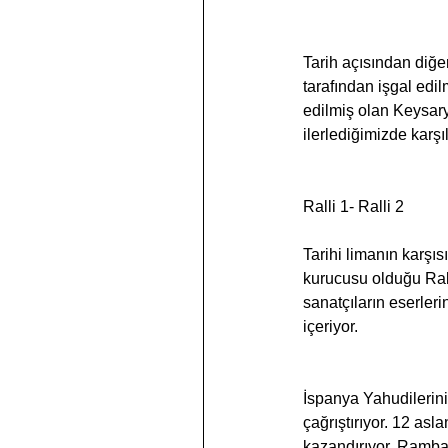
Tarih açısından diğe
tarafından işgal ed
edilmiş olan Keysary
ilerlediğimizde karş
Ralli 1- Ralli 2
Tarihi limanın karşı
kurucusu olduğu Rall
sanatçıların eserleri
içeriyor.
İspanya Yahudilerinin
çağrıştırıyor. 12 asl
kazandırıyor. Rambam