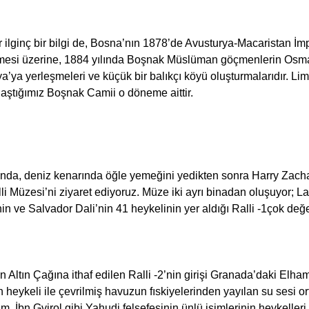
r ilginç bir bilgi de, Bosna’nın 1878’de Avusturya-Macaristan İm
ilmesi üzerine, 1884 yılında Boşnak Müslüman göçmenlerin Osm
a’ya yerleşmeleri ve küçük bir balıkçı köyü oluşturmalarıdır. Li
ılaştığımız Boşnak Camii o döneme aittir.
sında, deniz kenarında öğle yemeğini yedikten sonra Harry Zach
i Müzesi’ni ziyaret ediyoruz. Müze iki ayrı binadan oluşuyor; La
nin ve Salvador Dali’nin 41 heykelinin yer aldığı Ralli -1çok değe
 Altın Çağına ithaf edilen Ralli -2’nin girişi Granada’daki Elham
an heykeli ile çevrilmiş havuzun fıskiyelerinden yayılan su sesi or
, İbn Gvirol gibi Yahudi felsefesinin ünlü isimlerinin heykeller