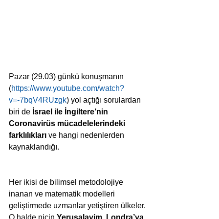
Pazar (29.03) günkü konuşmanın 
(
https://www.youtube.com/watch?
v=-7bqV4RUzgk
) yol açtığı sorulardan 
biri de 
İsrael ile İngiltere’nin 
Coronavirüs mücadelelerindeki 
farklılıkları
 ve hangi nedenlerden 
kaynaklandığı.
Her ikisi de bilimsel metodolojiye 
inanan ve matematik modelleri 
geliştirmede uzmanlar yetiştiren ülkeler. 
O halde niçin 
Yeruşalayim, Londra’ya 