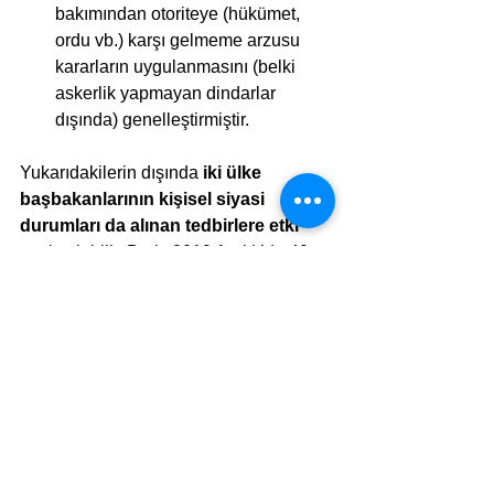
bakımından otoriteye (hükümet, 
ordu vb.) karşı gelmeme arzusu 
kararların uygulanmasını (belki 
askerlik yapmayan dindarlar 
dışında) genelleştirmiştir. 
Yukarıdakilerin dışında
 iki ülke 
başbakanlarının kişisel siyasi 
durumları da alınan tedbirlere etki
etmiş olabilir. Boris 2019 Aralık’da 40 
yıldır görülmemiş bir seçim zaferi 
kazandı, kendinden ve ulusundan emin 
“biz önerirsek muhakkak uygularlar” 
havasında. Kahramanı Churchill’in 
1940 yılında Almanların Blitz hava 
saldırılarında Londra halkının dirayetini 
örnek alırcasına heyecanla; “Savaşırız 
ve kazanırız” demeçleri veriyor.