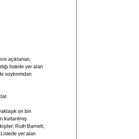
nce açıklanan, 
ığı listede yer alan 
 de soykırımdan 
lar.
aklaşık on bin 
ı kurtarılmış 
şiler; Ruth Barnett, 
Listede yer alan 