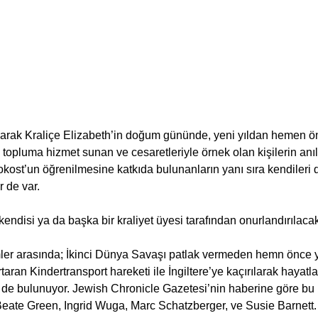
larak Kraliçe Elizabeth’in doğum gününde, yeni yıldan hemen ö
topluma hizmet sunan ve cesaretleriyle örnek olan kişilerin anıld
okost’un öğrenilmesine katkıda bulunanların yanı sıra kendileri
r de var.
 kendisi ya da başka bir kraliyet üyesi tarafından onurlandırılacak
mler arasında; İkinci Dünya Savaşı patlak vermeden hemn önce y
aran Kindertransport hareketi ile İngiltere’ye kaçırılarak hayatlar
 de bulunuyor. Jewish Chronicle Gazetesi’nin haberine göre bu ki
Beate Green, Ingrid Wuga, Marc Schatzberger, ve Susie Barnett. 