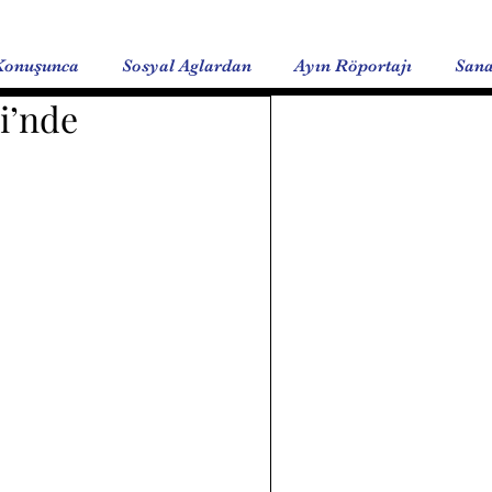
Konuşunca
Sosyal Aglardan
Ayın Röportajı
Sana
si’nde