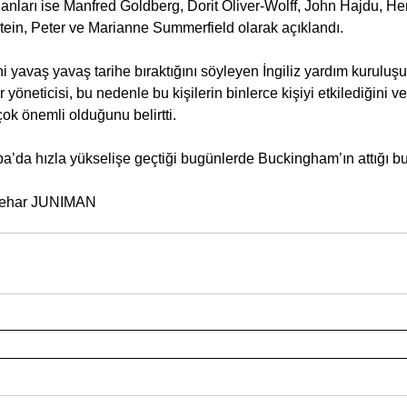
lanları ise Manfred Goldberg, Dorit Oliver-Wolff, John Hajdu, H
tein, Peter ve Marianne Summerfield olarak açıklandı.
ni yavaş yavaş tarihe bıraktığını söyleyen İngiliz yardım kuruluş
 yöneticisi, bu nedenle bu kişilerin binlerce kişiyi etkilediğini ve
çok önemli olduğunu belirtti.
pa’da hızla yükselişe geçtiği bugünlerde Buckingham’ın attığı 
Behar JUNIMAN