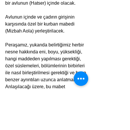
bir avlunun (Hatser) içinde olacak.
Avlunun içinde ve çadırın girişinin 
karşısında özel bir kurban mabedi 
(Mizbah Aola) yerleştirilacek.
Peraşamız, yukarıda belirtiğimiz herbir 
nesne hakkında eni, boyu, yüksekliği, 
hangi maddeden yapılması gerektiği, 
özel süslemeleri, bölümlerinin birbirleri 
ile nasıl birleştirilmesi gerektiği ve buna 
benzer ayrıntıları uzunca anlatmaktadır. 
Anlaşılacağı üzere, bu mabet 
kompleksini (Hatser, Mişkan ve içindeki 
eşyalar) inşa etmekle yükümlü İsrael 
oğullarına ne yapı modeli, ne yapı 
yöntemi, ne süsleme şekli hakkında bir 
şeçenek brakılmamıştır. Tanrının 
Moşe’ye emrettiği gibi: