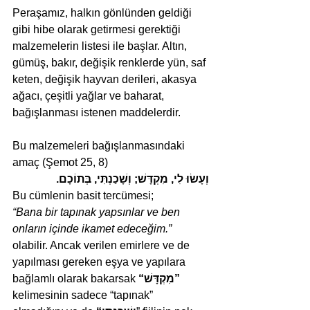
Peraşamız, halkın gönlünden geldiği 
gibi hibe olarak getirmesi gerektiği 
malzemelerin listesi ile başlar. Altın, 
gümüş, bakır, değişik renklerde yün, saf 
keten, değişik hayvan derileri, akasya 
ağacı, çeşitli yağlar ve baharat, 
bağışlanması istenen maddelerdir.
Bu malzemeleri bağışlanmasındaki 
amaç (Şemot 25, 8)
וְעָשׂוּ לִי, מִקְדָּשׁ; וְשָׁכַנְתִּי, בְּתוֹכָם.
Bu cümlenin basit tercümesi;
“Bana bir tapınak yapsınlar ve ben 
onların içinde ikamet edeceğim.”
olabilir. Ancak verilen emirlere ve de 
yapılması gereken eşya ve yapılara 
bağlamlı olarak bakarsak 
“מִקְדָּשׁ”
kelimesinin sadece “tapınak” 