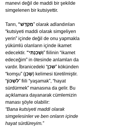
manevi değil de maddi bir şekilde 
simgelenen bir kutsiyettir.
Tanrı, 
“מִקְדָּשׁ
” olarak adlandırılan 
“kutsiyeti maddi olarak simgeliyen 
yerin” içinde değil de onu yapmakla 
yükümlü olanların içinde ikamet 
edecektir. 
“וְשָׁכַנְתִּי
” fiilinin “ikamet 
edeceğim” in ötesinde anlamları da 
vardır. İbranicedeki “
שכן
” kökünden 
“komşu” (
שָכֵן
) kelimesi türetilmiştir. 
“
לִשְכּוֺן
” fiili “yaşamak”, “hayat 
sürdürmek” manasına da gelir. Bu 
açıklamara dayanarak cümlemizin 
manası şöyle olabilir:
“Bana kutsiyeti maddi olarak 
simgelesinler ve ben onların içinde 
hayat sürdüreyim.”