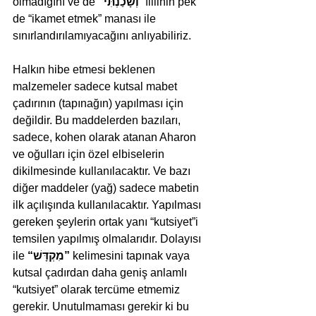
olmadığını ve de 
“וְשָׁכַנְתִּי
” fiilinin pek 
de “ikamet etmek” manası ile 
sınırlandırılamıyacağını anlıyabiliriz.
Halkın hibe etmesi beklenen 
malzemeler sadece kutsal mabet 
çadırının (tapınağın) yapılması için 
değildir. Bu maddelerden bazıları, 
sadece, kohen olarak atanan Aharon 
ve oğulları için özel elbiselerin 
dikilmesinde kullanılacaktır. Ve bazı 
diğer maddeler (yağ) sadece mabetin 
ilk açılışında kullanılacaktır. Yapılması 
gereken şeylerin ortak yanı “kutsiyet”i 
temsilen yapılmış olmalarıdır. Dolayısı 
ile 
“מִקְדָּשׁ”
 kelimesini tapınak vaya 
kutsal çadırdan daha geniş anlamlı 
“kutsiyet” olarak tercüme etmemiz 
gerekir. Unutulmaması gerekir ki bu 