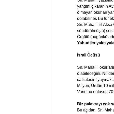
Sn. Mahalli yazısınd
yangını çıkaranın Av
olmayan okurları yang
dolabilirler. Bu tür 
Sn. Mahalli El Aksa 
söndürülmüştü) sesi
Örgütü (bugünkü adıyl
Yahudiler yaktı yala
İsrail Öcüsü
Sn. Mahalli, okurların
olabileceğini, Nil’de
safsatasını yaymakta
Milyon, Ürdün 10 mil
Varın bu nüfusun 70 
Biz palavrayı çok s
Bu açıdan, Sn. Maha