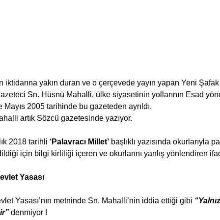
n iktidarına yakın duran ve o çerçevede yayın yapan Yeni Şafak
eteci Sn. Hüsnü Mahalli, ülke siyasetinin yollarının Esad yöne
e Mayıs 2005 tarihinde bu gazeteden ayrıldı.
ahalli artık Sözcü gazetesinde yazıyor.
k 2018 tarihli 
‘Palavracı Millet’
 başlıklı yazısında okurlarıyla p
ildiği için bilgi kirliliği içeren ve okurlarını yanlış yönlendiren if
Devlet Yasası
evlet Yasası’nın metninde Sn. Mahalli’nin iddia ettiği gibi 
“Yalnız
ir” 
denmiyor !  