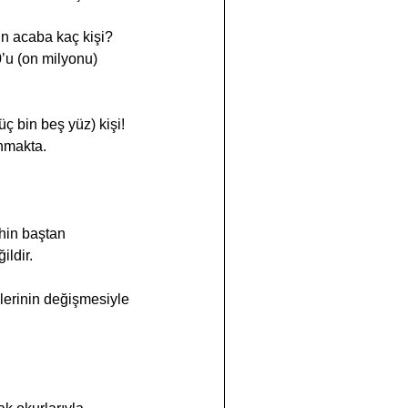
n acaba kaç kişi? 
’u (on milyonu) 
ç bin beş yüz) kişi! 
unmakta.
ihin baştan 
ldir.
erinin değişmesiyle 