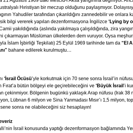
a 21 Ağustos 1969’daki Mescid-i Aksa yangınına değiniyor. Anca
ustralyalı Hıristiyan bir meczup olduğunu paylaşmıyor. Dolayısıy
ının Yahudiler tarafından çıkarıldığını zannedebilir ve onlara kar
eksik bilgi vererek yapılan dezenformasyona İngilizce
 ‘Lying by 
Camii yakıldığında (aslında yakılmaya çalışıldığında, zira yan
ni çıkarmayan Müslüman ülkelerden dem vuruyor. Oysa meşhur 
a İslam İşbirliği Teşkilatı) 25 Eylül 1969 tarihinde tam da
 “El 
nı” 
bahane edilerek kurulmuştu…
ı 
‘İsrail Öcüsü
’yle korkutmak için 70 sene sonra İsrail’in nüfu
n Fırat’a bütün bölgeyi ele geçirebileceğini ve 
‘Büyük İsrail
’i k
n çekinmiyor. Bölgenin bugünkü yaklaşık Arap nüfusu (Irak 38 m
yon, Lübnan 6 milyon ve Sina Yarımadası Mısır’ı 1,5 milyon, top
sene sonra ne olabileceğini siz hesaplayın!
everiz
lli’nin İsrail konusunda yaptığı dezenformasyon bağlamında Ye