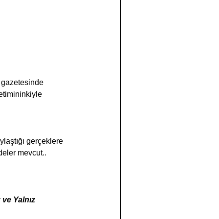
 gazetesinde 
timininkiyle 
aylaştığı gerçeklere 
adeler mevcut..
 ve Yalnız 