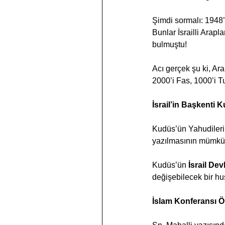
Şimdi sormalı: 1948’
Bunlar İsrailli Arap
bulmuştu!
Acı gerçek şu ki, Ara
2000’i Fas, 1000’i T
İsrail’in Başkenti 
Kudüs’ün Yahudilerin 
yazılmasının mümkün
Kudüs’ün 
İsrail Devl
değişebilecek bir hu
İslam Konferansı Ö