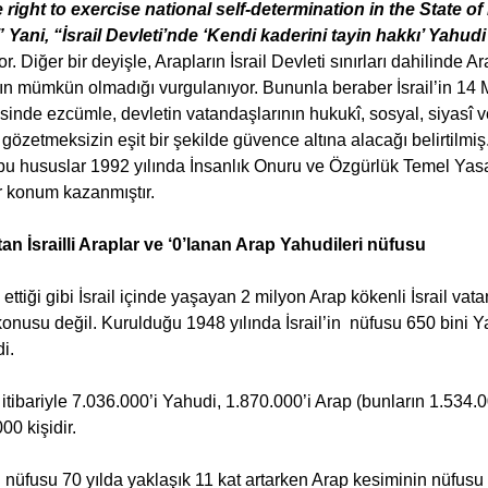
 right to exercise national self-determination in the State of 
 Yani, “İsrail Devleti’nde ‘Kendi kaderini tayin hakkı’ Yahud
or. Diğer bir deyişle, Arapların İsrail Devleti sınırları dahilinde 
nın mümkün olmadığı vurgulanıyor. Bununla beraber İsrail’in 14 M
de ezcümle, devletin vatandaşlarının hukukî, sosyal, siyasî ve d
kı gözetmeksizin eşit bir şekilde güvence altına alacağı belirtilmiş
 hususlar 1992 yılında İnsanlık Onuru ve Özgürlük Temel Yasas
r konum kazanmıştır.
an İsrailli Araplar ve ‘0’lanan Arap Yahudileri nüfusu
 ettiği gibi İsrail içinde yaşayan 2 milyon Arap kökenli İsrail va
konusu değil. Kurulduğu 1948 yılında İsrail’in  nüfusu 650 bini Y
i.
8 itibariyle 7.036.000’i Yahudi, 1.870.000’i Arap (bunların 1.534
00 kişidir.
 nüfusu 70 yılda yaklaşık 11 kat artarken Arap kesiminin nüfusu 