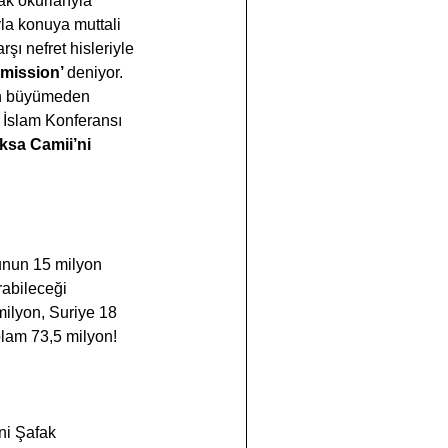
k okurlarıyla 
la konuya muttali 
şı nefret hisleriyle 
omission’ 
deniyor. 
gın büyümeden 
İslam Konferansı 
Aksa Camii’ni 
sunun 15 milyon 
urabileceği 
ilyon, Suriye 18 
lam 73,5 milyon! 
ni Şafak 