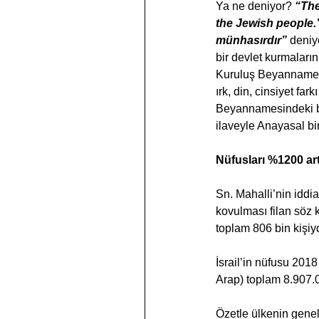
Ya ne deniyor? 
“The
the Jewish people.”
münhasırdır”
 deniy
bir devlet kurmaları
Kuruluş Beyannamesin
ırk, din, cinsiyet far
Beyannamesindeki bu
ilaveyle Anayasal bi
Nüfusları %1200 art
Sn. Mahalli’nin iddia
kovulması filan söz 
toplam 806 bin kişiyd
İsrail’in nüfusu 201
Arap) toplam 8.907.0
Özetle ülkenin genel