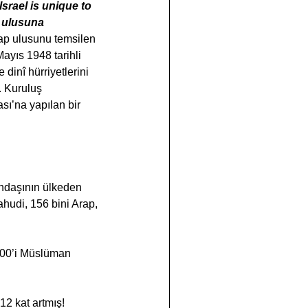
Israel is unique to 
i ulusuna 
Arap ulusunu temsilen 
ayıs 1948 tarihli 
inî hürriyetlerini 
. Kuruluş 
ı’na yapılan bir 
tandaşının ülkeden 
ahudi, 156 bini Arap, 
.000’i Müslüman 
12 kat artmış!