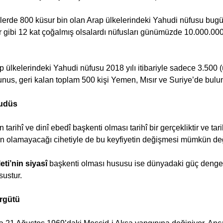
lerde 800 küsur bin olan Arap ülkelerindeki Yahudi nüfusu bugü
lar gibi 12 kat çoğalmış olsalardı nüfusları günümüzde 10.000.000
p ülkelerindeki Yahudi nüfusu 2018 yılı itibariyle sadece 3.500 (ü
unus, geri kalan toplam 500 kişi Yemen, Mısır ve Suriye’de bul
Kudüs
tarihî ve dinî ebedî başkenti olması tarihî bir gerçekliktir ve tar
 olamayacağı cihetiyle de bu keyfiyetin değişmesi mümkün deği
eti’nin siyasî 
başkenti olması hususu ise dünyadaki güç dengel
sustur.
rgütü