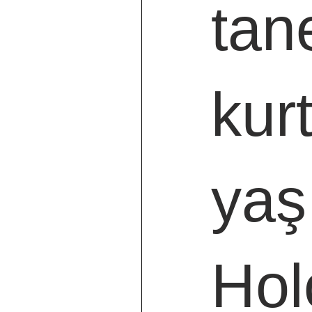
tan
kur
yaş
Hol