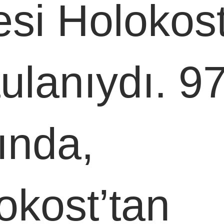
esi Holokost
tulanıydı. 97
ında, 
okost’tan 