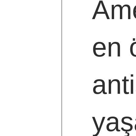
Ame
en 
ant
yaş