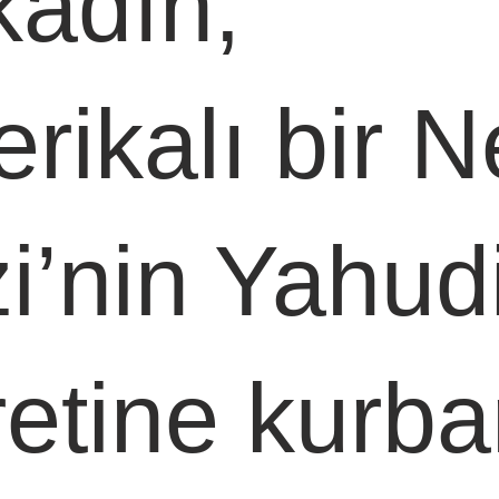
kadın, 
rikalı bir N
i’nin Yahudi
retine kurba