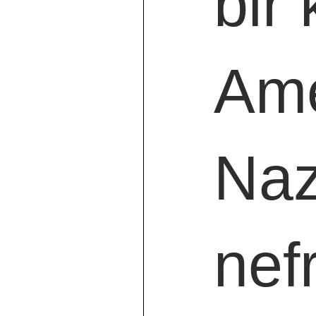
bir 
Ame
Naz
nef