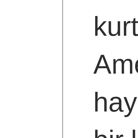
kur
Ame
hay