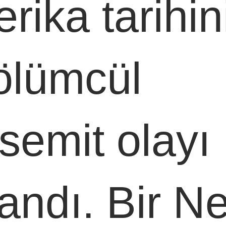
rika tarihin
ölümcül 
isemit olayı 
andı. Bir N