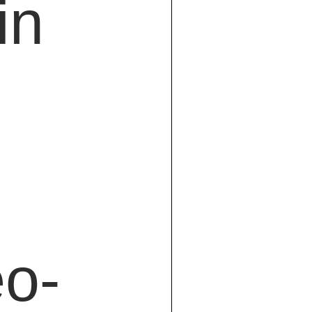
in 
eo-