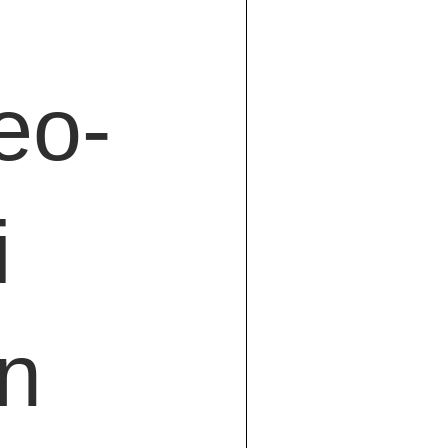
eo-
 
n 