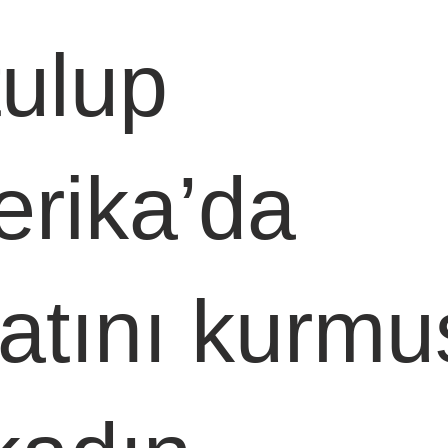
tulup 
rika’da 
atını kurmu