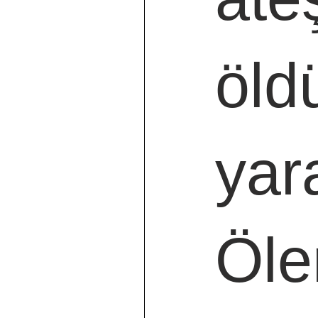
öldü
yar
Öle