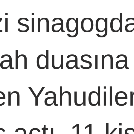
i sinagogda
ah duasına
en Yahudile
 açtı. 11 kiş