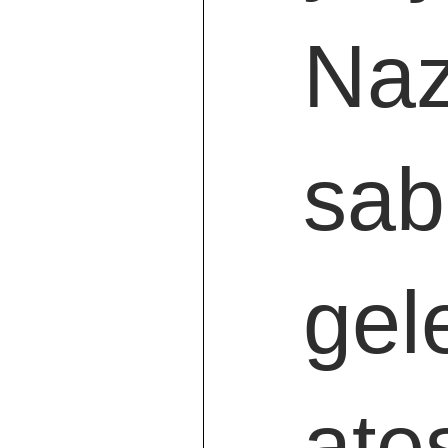
Naz
sab
gel
ateş