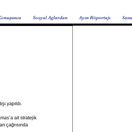
Konuşunca
Sosyal Aglardan
Ayın Röportajı
Sana
as’a ait stratejik 
rı çağrısında 