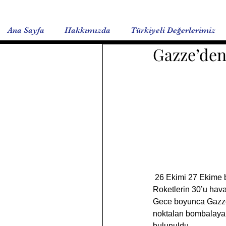
Ana Sayfa
Hakkımızda
Türkiyeli Değerlerimiz
Gazze’den 
 26 Ekimi 27 Ekime bağlayan gece süresince Gazze’den İsrael’e yaklaşık 80 roket atışı yapıldı. 
Roketlerin 30’u hava 
Gece boyunca Gazze e
noktaları bombalayar
bulunuldu.