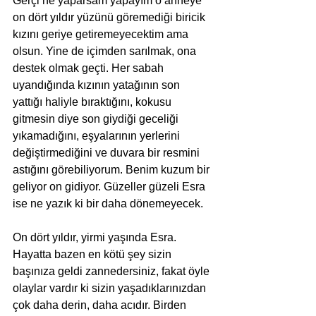
Gerçi ne yaparsam yapayım o anneye 
on dört yıldır yüzünü göremediği biricik 
kızını geriye getiremeyecektim ama 
olsun. Yine de içimden sarılmak, ona 
destek olmak geçti. Her sabah 
uyandığında kızının yatağının son 
yattığı haliyle bıraktığını, kokusu 
gitmesin diye son giydiği geceliği 
yıkamadığını, eşyalarının yerlerini 
değiştirmediğini ve duvara bir resmini 
astığını görebiliyorum. Benim kuzum bir 
geliyor on gidiyor. Güzeller güzeli Esra 
ise ne yazık ki bir daha dönemeyecek.
On dört yıldır, yirmi yaşında Esra.
Hayatta bazen en kötü şey sizin 
başınıza geldi zannedersiniz, fakat öyle 
olaylar vardır ki sizin yaşadıklarınızdan 
çok daha derin, daha acıdır. Birden 