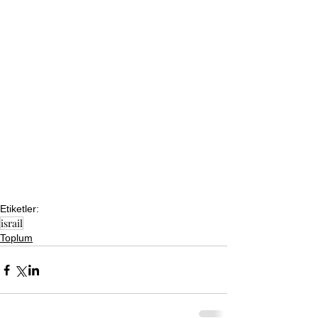
Etiketler:
israil
Toplum