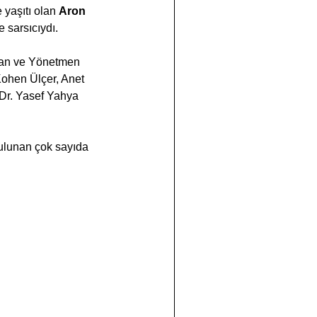
yaşıtı olan 
Aron 
e sarsıcıydı.
uşan ve Yönetmen 
Kohen Ülçer, Anet 
Dr. Yasef Yahya 
ulunan çok sayıda 