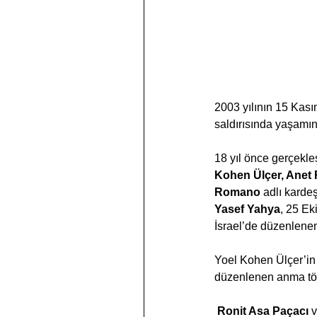
2003 yılının 15 Kası
saldırısında yaşamını
18 yıl önce gerçekleş
Kohen Ülçer, Anet 
Romano
 adlı karde
Yasef Yahya
, 25 Ek
İsrael’de düzenlenen 
Yoel Kohen Ülçer’in a
düzenlenen anma töre
Ronit Asa Paçacı
 