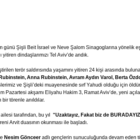
m günü Şişli Beit İsrael ve Neve Şalom Sinagoglarına yönelik eş
 yitiren dindaşlarımızı Tel Aviv’de andık.
tirilen terör saldırısında yaşamını yitiren 24 kişi arasında bulun
Rubinstein, Anna Rubinstein, Avram Aydın Varol, Berta Özd
şlerimiz ve Şişli’deki muayenesinde sırf Yahudi olduğu için öldü
im Pazartesi akşamı Eliyahu Hakim 3, Ramat Aviv’de, yeni açıla
bir törenle anıldılar.
ilesi tarafından, bu yıl  
“Uzaktayız, Fakat biz de BURADAYIZ
ni Arvit duasının okunması ile başladı.
ve 
Nesim Gönceer
 adlı gençlerin sunuculuğunda devam eden tö