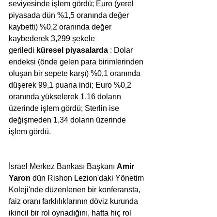
seviyesinde işlem gördü; Euro (yerel 
piyasada dün %1,5 oranında değer 
kaybetti) %0,2 oranında değer 
kaybederek 3,299 şekele 
geriledi
 küresel piyasalarda 
: Dolar 
endeksi (önde gelen para birimlerinden 
oluşan bir sepete karşı) %0,1 oranında 
düşerek 99,1 puana indi; Euro %0,2 
oranında yükselerek 1,16 doların 
üzerinde işlem gördü; Sterlin ise 
değişmeden 1,34 doların üzerinde 
işlem gördü.
İsrael Merkez Bankası Başkanı 
Amir 
Yaron
 dün Rishon Lezion'daki Yönetim 
Koleji'nde düzenlenen bir konferansta, 
faiz oranı farklılıklarının döviz kurunda 
ikincil bir rol oynadığını, hatta hiç rol 