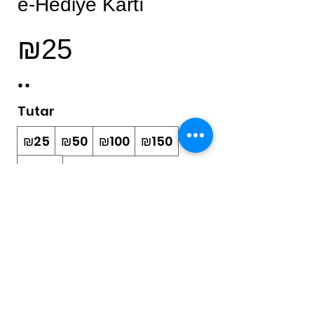
e-Hediye Kartı
₪25
Tutar
₪25
₪50
₪100
₪150
₪200
Adet
Hemen Satın Al